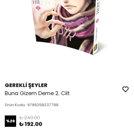
GEREKLİ ŞEYLER
Buna Gizem Deme 2. Cilt
Ürün Kodu
:
9786258237788
₺ 240.00
%
20
₺ 192.00