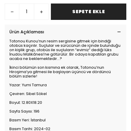
SEPETE EKLE
Ürün Açıklaması
Totonou Kunou’nun resim sergisine gitmek için bindiği
otobüs kaçırılır. Suçlular ve sürücünün de içinde bulunduğu
on kişilik grup, otobüs ile suçluların “evimiz” dediği lüks
İnudou Malikânesi’ne götürülür. Bir odaya kapatılan grubu
acaba ne beklemektedir...?
İkinci bölümün son kısmına ek olarak, Totonou’nun
Hiroşima’ya gitmesi ile başlayan üçüncü ve dördüncü
bölüm sizlerle!
Yazar: Yumi Tamura
Çeviren: Sibel Sökel
Boyut: 12.80X18.20
Sayfa Sayısı: 196
Basım Yeri: İstanbul
Basım Tarihi: 2024-02