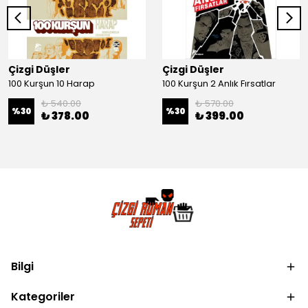
Çizgi Düşler
Çizgi Düşler
100 Kurşun 10 Harap
100 Kurşun 2 Anlık Fırsatlar
₺ 540.00
₺ 570.00
%
30
%
30
₺ 378.00
₺ 399.00
Bilgi
Kategoriler