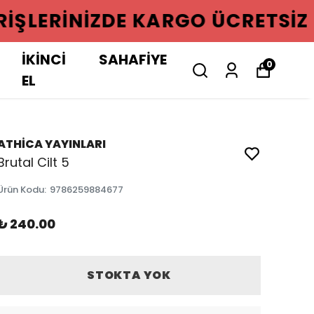
GO ÜCRETSIZ
İKİNCİ
SAHAFİYE
0
EL
ATHİCA YAYINLARI
Brutal Cilt 5
Ürün Kodu
:
9786259884677
₺ 240.00
STOKTA YOK