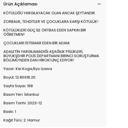
Ürün Açıklaması
KÖTÜLÜĞÜ YARGILAYACAK OLAN ANCAK ŞEYTANDIR.
ZORBALIK, TEHDİTLER VE ÇOCUKLARA KARŞI KÖTÜLÜK!
KÖTÜLÜKLERİ GÜÇ İLE ÖRTBAS EDEN SAPKIN BİR
ÖĞRETMEN!
ÇOCUKLARI İSTİSMAR EDEN BİR ADAM.
ADALETİN YARGILAMADIĞI AŞAĞILIK PİSLİKLERİ,
BÜYÜKŞEHİR POLİS DEPARTMANI BİRİNCİ SORUŞTURMA
BÖLÜMÜ’NDEN DAN HİROKİ LİNÇ EDİYOR!
Yazar: Kei Koga,Ryo Izawa
Boyut: 12.80X18.20
Sayfa Sayısı: 168
Basım Yeri: İstanbul
Basım Tarihi: 2023-12
Baskı: 1
Kağıt Türü: 2. Hamur