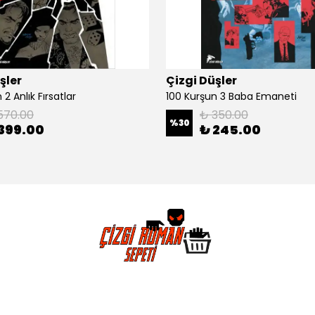
şler
Çizgi Düşler
2 Anlık Fırsatlar
100 Kurşun 3 Baba Emaneti
570.00
₺ 350.00
%
30
399.00
₺ 245.00