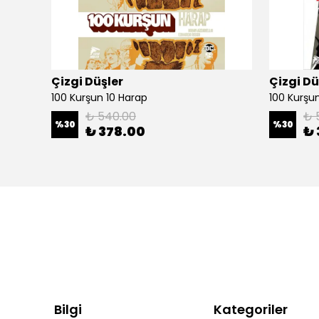
Çizgi Düşler
Çizgi Dü
100 Kurşun 10 Harap
100 Kurşun 
₺ 540.00
₺ 
%
30
%
30
₺ 378.00
₺ 
Bilgi
Kategoriler