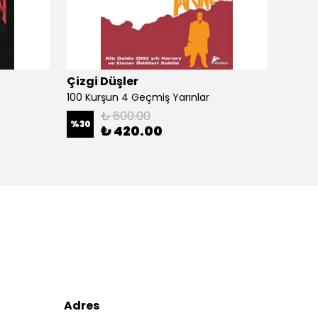
Çizgi Düşler
Çizgi
100 Kurşun 4 Geçmiş Yarınlar
100 Ku
₺ 600.00
%
30
%
30
₺ 420.00
Adres