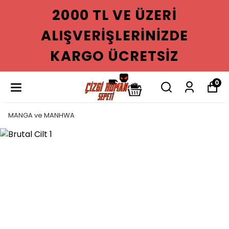
0 TL VE ÜZERI
200
VERIŞLERINIZDE
ALIŞ
GO ÜCRETSIZ
KAR
0
MANGA ve MANHWA