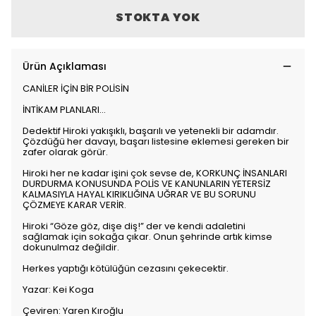
STOKTA YOK
Ürün Açıklaması
CANİLER İÇİN BİR POLİSİN
İNTİKAM PLANLARI...
Dedektif Hiroki yakışıklı, başarılı ve yetenekli bir adamdır.
Çözdüğü her davayı, başarı listesine eklemesi gereken bir
zafer olarak görür.
Hiroki her ne kadar işini çok sevse de, KORKUNÇ İNSANLARI
DURDURMA KONUSUNDA POLİS VE KANUNLARIN YETERSİZ
KALMASIYLA HAYAL KIRIKLIĞINA UĞRAR VE BU SORUNU
ÇÖZMEYE KARAR VERİR.
Hiroki “Göze göz, dişe diş!” der ve kendi adaletini
sağlamak için sokağa çıkar. Onun şehrinde artık kimse
dokunulmaz değildir.
Herkes yaptığı kötülüğün cezasını çekecektir.
Yazar: Kei Koga
Çeviren: Yaren Kıroğlu