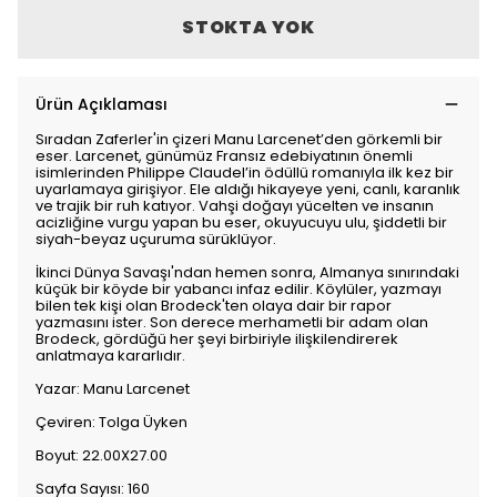
STOKTA YOK
Ürün Açıklaması
Sıradan Zaferler'in çizeri Manu Larcenet’den görkemli bir
eser. Larcenet, günümüz Fransız edebiyatının önemli
isimlerinden Philippe Claudel’in ödüllü romanıyla ilk kez bir
uyarlamaya girişiyor. Ele aldığı hikayeye yeni, canlı, karanlık
ve trajik bir ruh katıyor. Vahşi doğayı yücelten ve insanın
acizliğine vurgu yapan bu eser, okuyucuyu ulu, şiddetli bir
siyah-beyaz uçuruma sürüklüyor.
İkinci Dünya Savaşı'ndan hemen sonra, Almanya sınırındaki
küçük bir köyde bir yabancı infaz edilir. Köylüler, yazmayı
bilen tek kişi olan Brodeck'ten olaya dair bir rapor
yazmasını ister. Son derece merhametli bir adam olan
Brodeck, gördüğü her şeyi birbiriyle ilişkilendirerek
anlatmaya kararlıdır.
Yazar: Manu Larcenet
Çeviren: Tolga Üyken
Boyut: 22.00X27.00
Sayfa Sayısı: 160