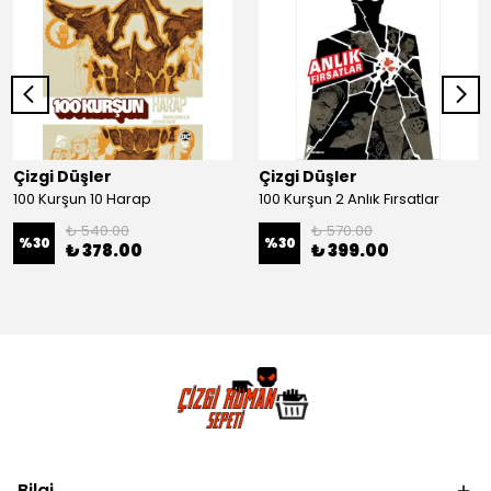
Çizgi Düşler
Çizgi Düşler
100 Kurşun 10 Harap
100 Kurşun 2 Anlık Fırsatlar
₺ 540.00
₺ 570.00
%
30
%
30
₺ 378.00
₺ 399.00
Bilgi