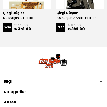
Çizgi Düşler
Çizgi Düşler
100 Kurşun 10 Harap
100 Kurşun 2 Anlık Fırsatlar
₺ 540.00
₺ 570.00
%
30
%
30
₺ 378.00
₺ 399.00
Bilgi
Kategoriler
Adres