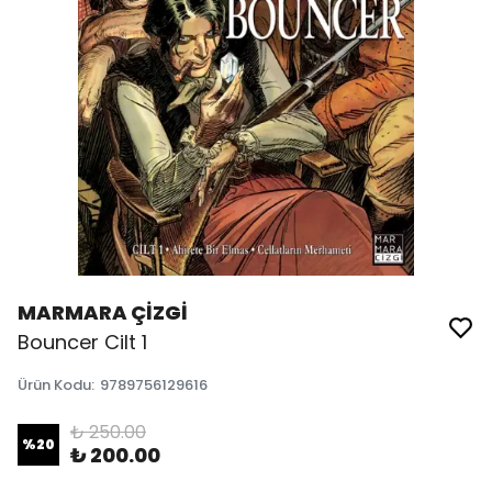
MARMARA ÇİZGİ
Bouncer Cilt 1
Ürün Kodu
:
9789756129616
₺ 250.00
%
20
₺ 200.00