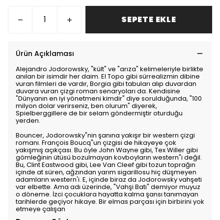
SEPETE EKLE
Ürün Açıklaması
Alejandro Jodorowsky, "kült" ve "arıza" kelimeleriyle birlikte
anılan bir isimdir her daim. El Topo gibi sürrealizmin dibine
vuran filmleri de vardır, Borgia gibi tabuları alıp duvardan
duvara vuran çizgi roman senaryoları da. Kendisine
"Dünyanın en iyi yönetmeni kimdir" diye sorulduğunda, "100
milyon dolar verirseniz, ben olurum" diyerek,
Spielberggillere de bir selam göndermiştir oturduğu
yerden.
Bouncer, Jodorowsky"nin şanına yakışır bir western çizgi
romanı. François Boucq"un çizgisi de hikayeye çok
yakışmış açıkçası. Bu öyle John Wayne gibi, Tex Willer gibi
gömleğinin ütüsü bozulmayan kovboyların western"i değil.
Bu, Clint Eastwood gibi, Lee Van Cleef gibi tozun toprağın
içinde at süren, ağzından yarım sigarillosu hiç düşmeyen
adamların western'i. E, içinde biraz da Jodorowsky vahşeti
var elbette. Ama adı üzerinde, "Vahşi Batı" demiyor muyuz
o döneme. İzci çocuklara hayatta kalma şansı tanımayan
tarihlerde geçiyor hikaye. Bir elmas parçası için birbirini yok
etmeye çalışan