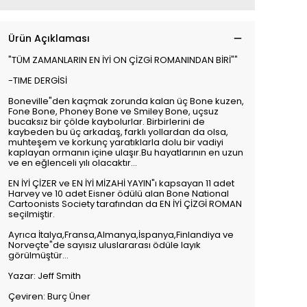
Ürün Açıklaması
"TÜM ZAMANLARIN EN İYİ ON ÇİZGİ ROMANINDAN BİRİ""
-TIME DERGİSİ
Boneville"den kaçmak zorunda kalan üç Bone kuzen,
Fone Bone, Phoney Bone ve Smiley Bone, uçsuz
bucaksız bir çölde kaybolurlar. Birbirlerini de
kaybeden bu üç arkadaş, farklı yollardan da olsa,
muhteşem ve korkunç yaratıklarla dolu bir vadiyi
kaplayan ormanın içine ulaşır.Bu hayatlarının en uzun
ve en eğlenceli yılı olacaktır...
EN İYİ ÇİZER ve EN İYİ MİZAHİ YAYIN"ı kapsayan 11 adet
Harvey ve 10 adet Eisner ödülü alan Bone National
Cartoonists Society tarafından da EN İYİ ÇİZGİ ROMAN
seçilmiştir.
Ayrıca İtalya,Fransa,Almanya,İspanya,Finlandiya ve
Norveçte"de sayısız uluslararası ödüle layık
görülmüştür...
Yazar: Jeff Smith
Çeviren: Burç Üner