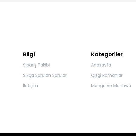
Bilgi
Kategoriler
Sipariş Takibi
Anasayfa
Sıkça Sorulan Sorular
Çizgi Romanlar
İletişim
Manga ve Manhwa