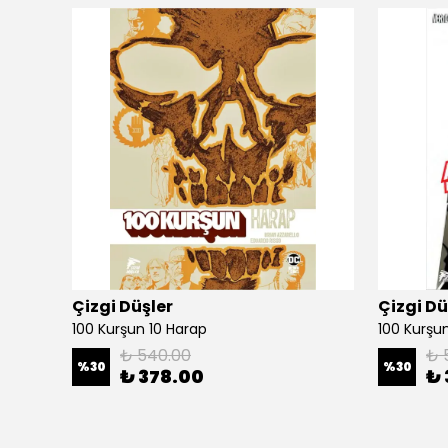
Çizgi Düşler
Çizgi Dü
100 Kurşun 10 Harap
100 Kurşun 
₺ 540.00
₺ 
%
30
%
30
₺ 378.00
₺ 