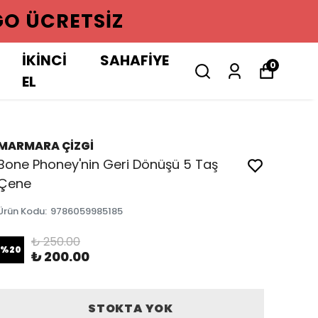
GO ÜCRETSIZ
İKİNCİ
SAHAFİYE
0
EL
MARMARA ÇİZGİ
Bone Phoney'nin Geri Dönüşü 5 Taş
Çene
Ürün Kodu
:
9786059985185
₺ 250.00
%
20
₺ 200.00
STOKTA YOK