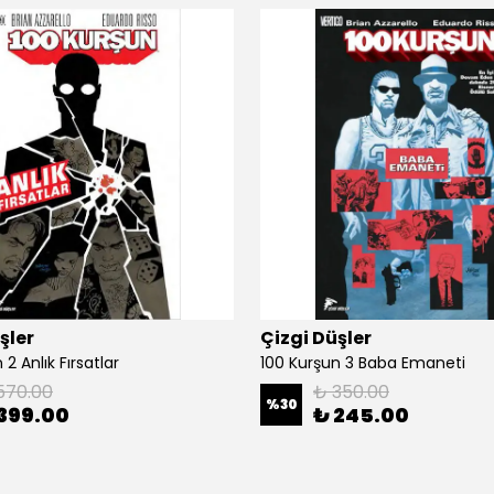
şler
Çizgi Düşler
2 Anlık Fırsatlar
100 Kurşun 3 Baba Emaneti
570.00
₺ 350.00
%
30
399.00
₺ 245.00