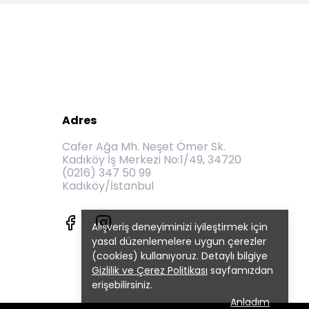
Adres
Cafer Ağa Mh. Neşet Ömer Sk.
Kadıköy İş Merkezi No:1/49, 34720
(0216) 347 50 99
Kadıköy/İstanbul
Alışveriş deneyiminizi iyileştirmek için
yasal düzenlemelere uygun çerezler
(cookies) kullanıyoruz. Detaylı bilgiye
Gizlilik ve Çerez Politikası
sayfamızdan
erişebilirsiniz.
Anladım