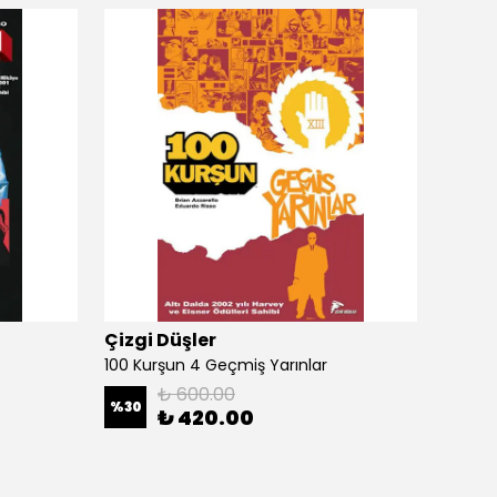
Çizgi Düşler
Çizgi
100 Kurşun 4 Geçmiş Yarınlar
100 Ku
₺ 600.00
%
30
%
30
₺ 420.00