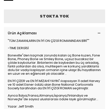
STOKTA YOK
Ürün Açıklaması
"TÜM ZAMANLARIN EN İYİ ON ÇİZGİ ROMANINDAN BİRİ""
-TIME DERGİSİ
Boneville"den kaçmak zorunda kalan üç Bone kuzen, Fone
Bone, Phoney Bone ve Smiley Bone, uçsuz bucaksız bir
çölde kaybolurlar. Birbirlerini de kaybeden bu üç arkadaş,
farklı yollardan da olsa, muhteşem ve korkunç yaratıklarla
dolu bir vadiyi kaplayan ormanın içine ulaşır.Bu hayatlarının
en uzun ve en eğlenceli yılı olacaktır...
EN İYİ ÇİZER ve EN İYİ MİZAHİ YAYIN"ı kapsayan 11 adet Harvey
ve 10 adet Eisner ödülü alan Bone National Cartoonists
Society tarafından da EN İYİ ÇİZGİ ROMAN seçilmiştir.
Ayrıca İtalya,Fransa,Almanya,İspanya,Finlandiya ve
Norveçte"de sayısız uluslararası ödüle layık görülmüştür...
Yazar: Jeff Smith