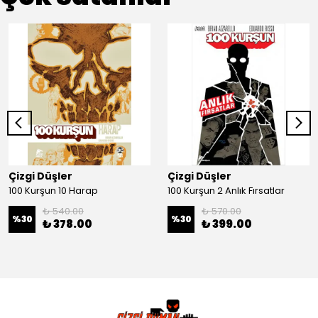
Çizgi Düşler
Çizgi Düşler
100 Kurşun 10 Harap
100 Kurşun 2 Anlık Fırsatlar
₺ 540.00
₺ 570.00
%
30
%
30
₺ 378.00
₺ 399.00