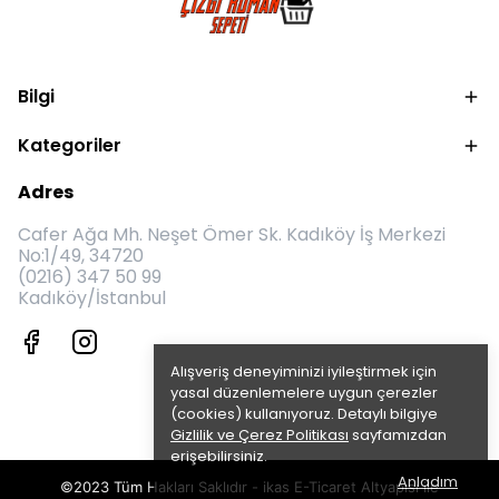
Bilgi
Kategoriler
Adres
Cafer Ağa Mh. Neşet Ömer Sk. Kadıköy İş Merkezi
No:1/49, 34720
(0216) 347 50 99
Kadıköy/İstanbul
Alışveriş deneyiminizi iyileştirmek için
yasal düzenlemelere uygun çerezler
(cookies) kullanıyoruz. Detaylı bilgiye
Gizlilik ve Çerez Politikası
sayfamızdan
erişebilirsiniz.
Anladım
©2023 Tüm Hakları Saklıdır - ikas E-Ticaret
Altyapısı ile