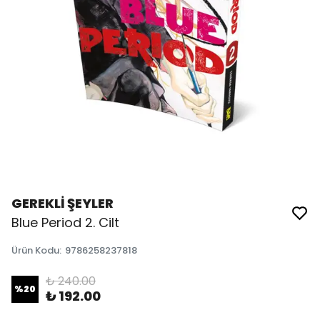
GEREKLİ ŞEYLER
Blue Period 2. Cilt
Ürün Kodu
:
9786258237818
₺ 240.00
%
20
₺ 192.00