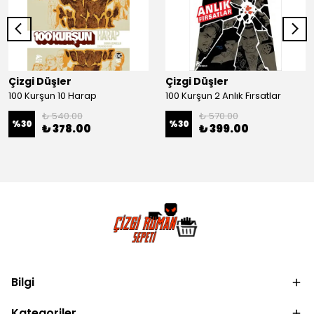
Çizgi Düşler
Çizgi Düşler
100 Kurşun 10 Harap
100 Kurşun 2 Anlık Fırsatlar
₺ 540.00
₺ 570.00
%
30
%
30
₺ 378.00
₺ 399.00
Bilgi
Kategoriler