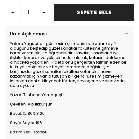
SEPETE EKLE
Ürün Açıklaması
Yatora Yaguçi, bir gün resim çizmenin ne kadar keyifli
olduğunu keşfedip güzel sanatlar fakültesine gitmeye
karar veren bir lise öğrencisidir. Hayatını, insanlarla iyi
ilişkiler kurarak ve yüksek notlar alarak, kotasını doldurma
amacıyla yaşarken ilk defa onu gerçekten tatmin eden bir
tutkuya sahip olur ve hayatı tamamen değişir. İşte
karşınızda, güzel sanatlar fakültesi yetenek sınavını
kazanmak için yanıp tutuşan bir gencin, resim çizmeyen
insanları dahi etkileyecek türden, sevinçerle ve sınavlarla
dolu öyküsü!
Yazar: Tsubasa Yamaguçi
Çeviren: Alp İlkkurşun
Boyut: 12.80X18.20
Sayfa Sayısı: 196
Basım Yeri: İstanbul