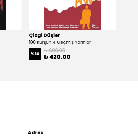
Çizgi Düşler
Çizgi
100 Kurşun 4 Geçmiş Yarınlar
100 Ku
₺ 600.00
%
30
%
30
₺ 420.00
Adres