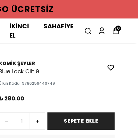
GO ÜCRETSIZ
İKİNCİ
SAHAFİYE
0
EL
KOMİK ŞEYLER
Blue Lock Cilt 9
Ürün Kodu
:
9786256449749
₺ 280.00
SEPETE EKLE