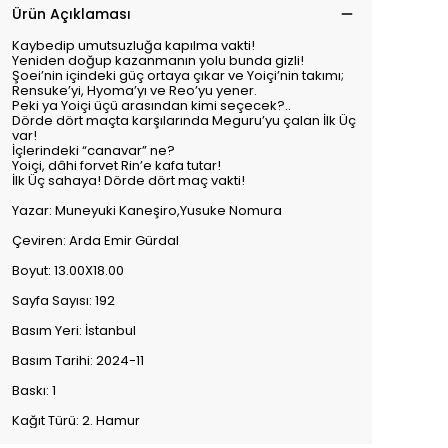
Ürün Açıklaması
Kaybedip umutsuzluğa kapılma vakti!
Yeniden doğup kazanmanın yolu bunda gizli!
Şoei’nin içindeki güç ortaya çıkar ve Yoiçi’nin takımı;
Rensuke’yi, Hyoma’yı ve Reo’yu yener.
Peki ya Yoiçi üçü arasından kimi seçecek?..
Dörde dört maçta karşılarında Meguru’yu çalan İlk Üç
var!
İçlerindeki “canavar” ne?
Yoiçi, dâhi forvet Rin’e kafa tutar!
İlk Üç sahaya! Dörde dört maç vakti!
Yazar: Muneyuki Kaneşiro,Yusuke Nomura
Çeviren: Arda Emir Gürdal
Boyut: 13.00X18.00
Sayfa Sayısı: 192
Basım Yeri: İstanbul
Basım Tarihi: 2024-11
Baskı: 1
Kağıt Türü: 2. Hamur