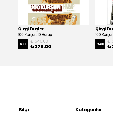
Çizgi Düşler
Çizgi Dü
100 Kurşun 10 Harap
100 Kurşun 
₺ 540.00
₺ 
%
30
%
30
₺ 378.00
₺ 
Bilgi
Kategoriler