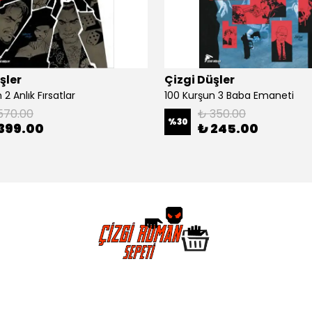
şler
Çizgi Düşler
2 Anlık Fırsatlar
100 Kurşun 3 Baba Emaneti
570.00
₺ 350.00
%
30
399.00
₺ 245.00