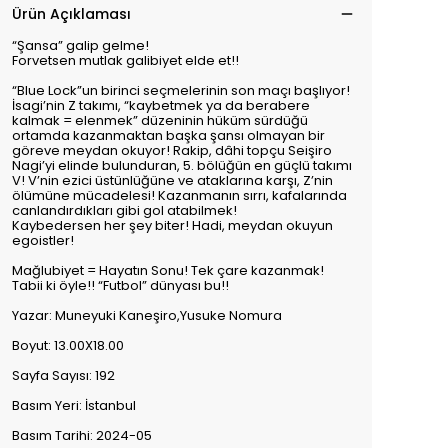
Ürün Açıklaması
“Şansa” galip gelme!
Forvetsen mutlak galibiyet elde et!!
“Blue Lock”un birinci seçmelerinin son maçı başlıyor!
İsagi’nin Z takımı, “kaybetmek ya da berabere
kalmak = elenmek” düzeninin hüküm sürdüğü
ortamda kazanmaktan başka şansı olmayan bir
göreve meydan okuyor! Rakip, dâhi topçu Seişiro
Nagi’yi elinde bulunduran, 5. bölüğün en güçlü takımı
V! V’nin ezici üstünlüğüne ve ataklarına karşı, Z’nin
ölümüne mücadelesi! Kazanmanın sırrı, kafalarında
canlandırdıkları gibi gol atabilmek!
Kaybedersen her şey biter! Hadi, meydan okuyun
egoistler!
Mağlubiyet = Hayatın Sonu! Tek çare kazanmak!
Tabii ki öyle!! “Futbol” dünyası bu!!
Yazar: Muneyuki Kaneşiro,Yusuke Nomura
Boyut: 13.00X18.00
Sayfa Sayısı: 192
Basım Yeri: İstanbul
Basım Tarihi: 2024-05