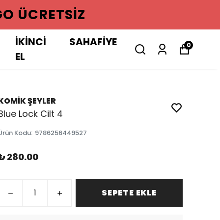
GO ÜCRETSIZ
İKİNCİ
SAHAFİYE
0
EL
KOMİK ŞEYLER
Blue Lock Cilt 4
Ürün Kodu
:
9786256449527
₺ 280.00
SEPETE EKLE