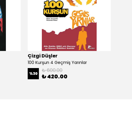
Çizgi Düşler
Çizgi
100 Kurşun 4 Geçmiş Yarınlar
100 Ku
₺ 600.00
%
30
%
30
₺ 420.00