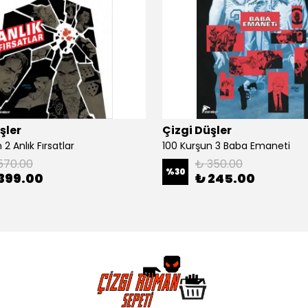
şler
Çizgi Düşler
2 Anlık Fırsatlar
100 Kurşun 3 Baba Emaneti
570.00
₺ 350.00
%
30
399.00
₺ 245.00