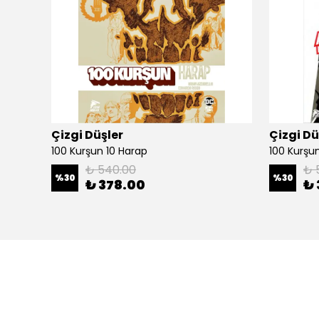
Çizgi Düşler
Çizgi Dü
100 Kurşun 10 Harap
100 Kurşun 
₺ 540.00
₺ 
%
30
%
30
₺ 378.00
₺ 