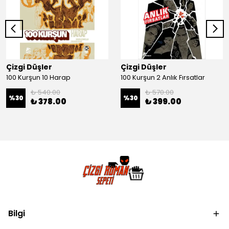
Çizgi Düşler
Çizgi Düşler
100 Kurşun 10 Harap
100 Kurşun 2 Anlık Fırsatlar
₺ 540.00
₺ 570.00
%
30
%
30
₺ 378.00
₺ 399.00
Bilgi