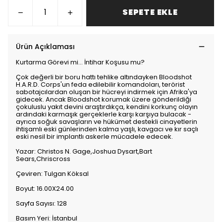
SEPETE EKLE
Ürün Açıklaması
Kurtarma Görevi mi... İntihar Koşusu mu?
Çok değerli bir boru hattı tehlike altındayken Bloodshot
H.A.R.D. Corps'un feda edilebilir komandoları, terörist
sabotajcılardan oluşan bir hücreyi indirmek için Afrika'ya
gidecek. Ancak Bloodshot korumak üzere gönderildiği
çokuluslu yakıt devini araştırdıkça, kendini korkunç olayın
ardındaki karmaşık gerçeklerle karşı karşıya bulacak -
ayrıca soğuk savaşların ve hükümet destekli cinayetlerin
ihtişamlı eski günlerinden kalma yaşlı, kavgacı ve kır saçlı
eski nesil bir implantlı askerle mücadele edecek.
Yazar: Christos N. Gage,Joshua Dysart,Bart
Sears,Chriscross
Çeviren: Tulgan Köksal
Boyut: 16.00X24.00
Sayfa Sayısı: 128
Basım Yeri: İstanbul