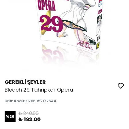
GEREKLİ ŞEYLER
Bleach 29 Tahripkar Opera
Ürün Kodu
:
9786052172544
₺ 240.00
%
20
₺ 192.00