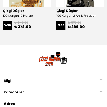
Çizgi Düşler
Çizgi Düşler
100 Kurşun 10 Harap
100 Kurşun 2 Anlık Fırsatlar
₺ 540.00
₺ 570.00
%
30
%
30
₺ 378.00
₺ 399.00
Bilgi
Kategoriler
Adres