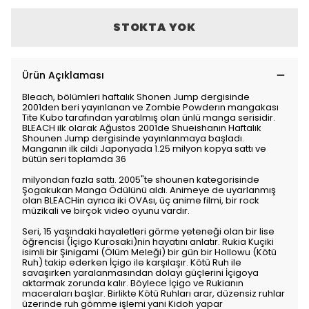
STOKTA YOK
Ürün Açıklaması
Bleach, bölümleri haftalık Shonen Jump dergisinde
2001den beri yayınlanan ve Zombie Powderın mangakası
Tite Kubo tarafından yaratılmış olan ünlü manga serisidir.
BLEACH ilk olarak Ağustos 2001de Shueishanın Haftalık
Shounen Jump dergisinde yayınlanmaya başladı.
Manganın ilk cildi Japonyada 1.25 milyon kopya sattı ve
bütün seri toplamda 36
milyondan fazla sattı. 2005"te shounen kategorisinde
Şogakukan Manga Ödülünü aldı. Animeye de uyarlanmış
olan BLEACHin ayrıca iki OVAsı, üç anime filmi, bir rock
müzikali ve birçok video oyunu vardır.
Seri, 15 yaşındaki hayaletleri görme yeteneği olan bir lise
öğrencisi (İçigo Kurosaki)nin hayatını anlatır. Rukia Kuçiki
isimli bir Şinigami (Ölüm Meleği) bir gün bir Hollowu (Kötü
Ruh) takip ederken İçigo ile karşılaşır. Kötü Ruh ile
savaşırken yaralanmasından dolayı güçlerini İçigoya
aktarmak zorunda kalır. Böylece İçigo ve Rukianın
maceraları başlar. Birlikte Kötü Ruhları arar, düzensiz ruhlar
üzerinde ruh gömme işlemi yani Kidoh yapar