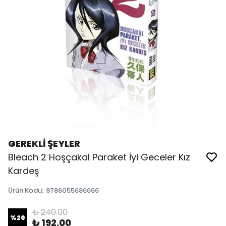
GEREKLİ ŞEYLER
Bleach 2 Hoşçakal Paraket İyi Geceler Kız
Kardeş
Ürün Kodu
:
9786055686666
₺ 240.00
%
20
₺ 192.00