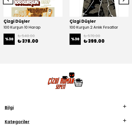
Çizgi Düşler
Çizgi Düşler
100 Kurşun 10 Harap
100 Kurşun 2 Anlık Fırsatlar
₺ 540.00
₺ 570.00
%
30
%
30
₺ 378.00
₺ 399.00
Bilgi
Kategoriler