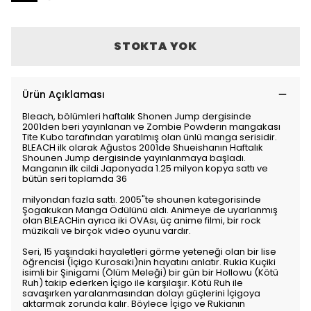
STOKTA YOK
Ürün Açıklaması
Bleach, bölümleri haftalık Shonen Jump dergisinde
2001den beri yayınlanan ve Zombie Powderın mangakası
Tite Kubo tarafından yaratılmış olan ünlü manga serisidir.
BLEACH ilk olarak Ağustos 2001de Shueishanın Haftalık
Shounen Jump dergisinde yayınlanmaya başladı.
Manganın ilk cildi Japonyada 1.25 milyon kopya sattı ve
bütün seri toplamda 36
milyondan fazla sattı. 2005"te shounen kategorisinde
Şogakukan Manga Ödülünü aldı. Animeye de uyarlanmış
olan BLEACHin ayrıca iki OVAsı, üç anime filmi, bir rock
müzikali ve birçok video oyunu vardır.
Seri, 15 yaşındaki hayaletleri görme yeteneği olan bir lise
öğrencisi (İçigo Kurosaki)nin hayatını anlatır. Rukia Kuçiki
isimli bir Şinigami (Ölüm Meleği) bir gün bir Hollowu (Kötü
Ruh) takip ederken İçigo ile karşılaşır. Kötü Ruh ile
savaşırken yaralanmasından dolayı güçlerini İçigoya
aktarmak zorunda kalır. Böylece İçigo ve Rukianın