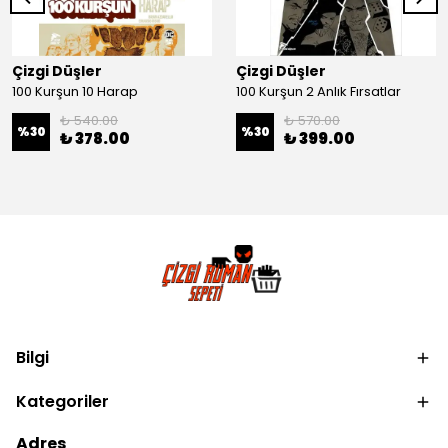
Çizgi Düşler
Çizgi Düşler
100 Kurşun 10 Harap
100 Kurşun 2 Anlık Fırsatlar
₺ 540.00
₺ 570.00
%
30
%
30
₺ 378.00
₺ 399.00
Bilgi
Kategoriler
Adres