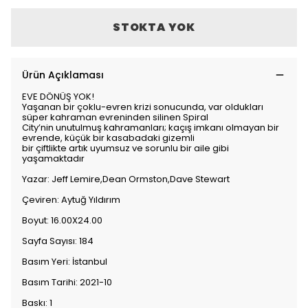
STOKTA YOK
Ürün Açıklaması
EVE DÖNÜŞ YOK!
Yaşanan bir çoklu-evren krizi sonucunda, var oldukları
süper kahraman evreninden silinen Spiral
City’nin unutulmuş kahramanları; kaçış imkanı olmayan bir
evrende, küçük bir kasabadaki gizemli
bir çiftlikte artık uyumsuz ve sorunlu bir aile gibi
yaşamaktadır
Yazar: Jeff Lemire,Dean Ormston,Dave Stewart
Çeviren: Aytuğ Yıldırım
Boyut: 16.00X24.00
Sayfa Sayısı: 184
Basım Yeri: İstanbul
Basım Tarihi: 2021-10
Baskı: 1