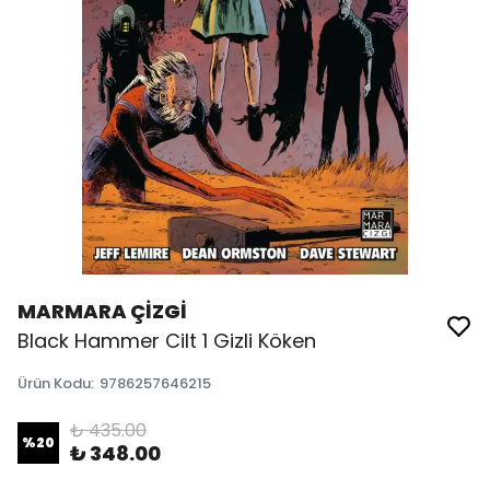
MARMARA ÇİZGİ
Black Hammer Cilt 1 Gizli Köken
Ürün Kodu
:
9786257646215
₺ 435.00
%
20
₺ 348.00