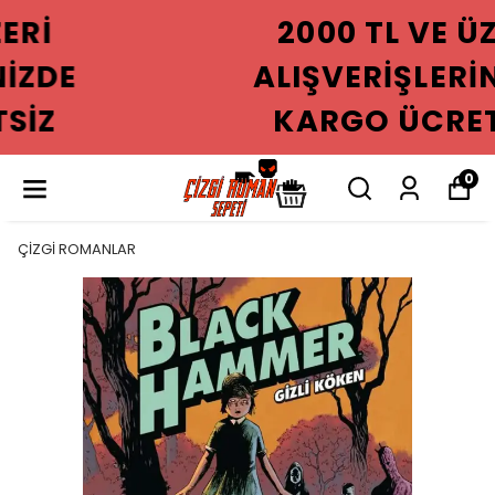
2000 TL VE ÜZERI
ALIŞVERIŞLERINIZDE
KARGO ÜCRETSIZ
0
ÇİZGİ ROMANLAR