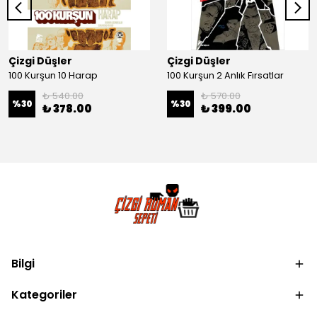
Çizgi Düşler
Çizgi Düşler
100 Kurşun 10 Harap
100 Kurşun 2 Anlık Fırsatlar
₺ 540.00
₺ 570.00
%
30
%
30
₺ 378.00
₺ 399.00
Bilgi
Kategoriler