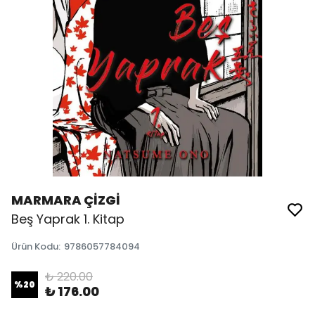
MARMARA ÇİZGİ
Beş Yaprak 1. Kitap
Ürün Kodu
:
9786057784094
₺ 220.00
%
20
₺ 176.00