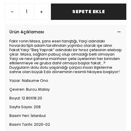
SEPETE EKLE
Ürün Açıklaması
Fakir ronin Masa, şans eseri tanıştığı, Yaiçi adındaki
hovarda tipli adam tarafından yojimbo olarak işe alınır.
Fakat Yaiçi “Beş Yaprak” adındaki bir hırsız çetesinin elebaşı
çıkar. Masa, sağlam pabuç olup olmadığı belli olmayan
Yaiçi ve nevi şahsına münhasır çete üyelerinin her birinden
etkilenmeye ve gruba dahil olmaya başlar fakat...?
Duyguların dolu dolu yaşandığı çarpıcı insan ilişkilerine
sahne olan büyük Edo döneminin resimli hikayesi başlıyor!
Yazar: Natsume Ono
Çeviren: Burcu Atalay
Boyut: 12.80X18.20
Sayfa Sayısı: 208
Basım Yeri: İstanbul
Basım Tarihi: 2020-02