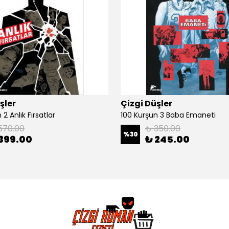
şler
Çizgi Düşler
2 Anlık Fırsatlar
100 Kurşun 3 Baba Emaneti
570.00
₺ 350.00
%
30
399.00
₺ 245.00