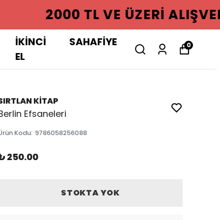
GO ÜCRETSIZ
İKİNCİ
SAHAFİYE
0
EL
SIRTLAN KİTAP
Berlin Efsaneleri
Ürün Kodu
:
9786058256088
₺ 250.00
STOKTA YOK