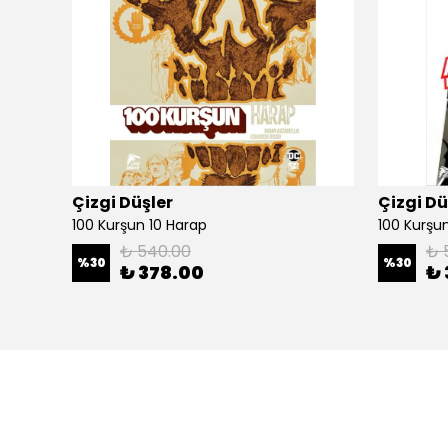
Çizgi Düşler
Çizgi Dü
100 Kurşun 10 Harap
100 Kurşun 
₺ 540.00
₺ 
%
30
%
30
₺ 378.00
₺ 