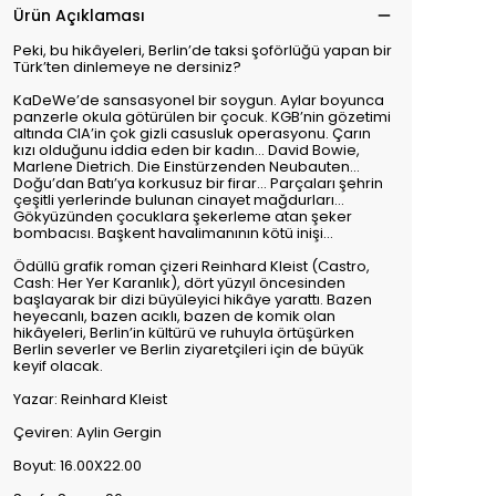
Ürün Açıklaması
Peki, bu hikâyeleri, Berlin’de taksi şoförlüğü yapan bir
Türk’ten dinlemeye ne dersiniz?
KaDeWe’de sansasyonel bir soygun. Aylar boyunca
panzerle okula götürülen bir çocuk. KGB’nin gözetimi
altında CIA’in çok gizli casusluk operasyonu. Çarın
kızı olduğunu iddia eden bir kadın... David Bowie,
Marlene Dietrich. Die Einstürzenden Neubauten...
Doğu’dan Batı’ya korkusuz bir firar... Parçaları şehrin
çeşitli yerlerinde bulunan cinayet mağdurları...
Gökyüzünden çocuklara şekerleme atan şeker
bombacısı. Başkent havalimanının kötü inişi...
Ödüllü grafik roman çizeri Reinhard Kleist (Castro,
Cash: Her Yer Karanlık), dört yüzyıl öncesinden
başlayarak bir dizi büyüleyici hikâye yarattı. Bazen
heyecanlı, bazen acıklı, bazen de komik olan
hikâyeleri, Berlin’in kültürü ve ruhuyla örtüşürken
Berlin severler ve Berlin ziyaretçileri için de büyük
keyif olacak.
Yazar: Reinhard Kleist
Çeviren: Aylin Gergin
Boyut: 16.00X22.00