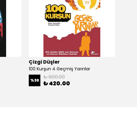
Çizgi Düşler
Çizgi
100 Kurşun 4 Geçmiş Yarınlar
100 Ku
₺ 600.00
%
30
%
30
₺ 420.00