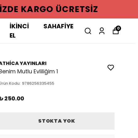
GO ÜCRETSIZ
İKİNCİ
SAHAFİYE
0
EL
ATHİCA YAYINLARI
Benim Mutlu Evliliğim 1
Ürün Kodu
:
9786256335455
₺ 250.00
STOKTA YOK