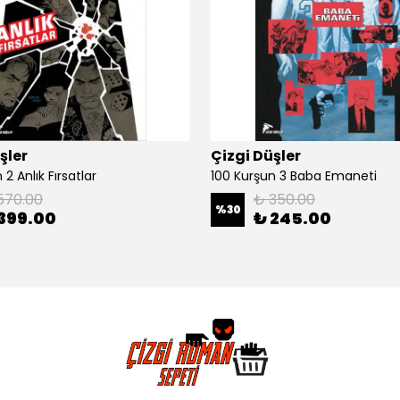
şler
Çizgi Düşler
2 Anlık Fırsatlar
100 Kurşun 3 Baba Emaneti
570.00
₺ 350.00
%
30
399.00
₺ 245.00