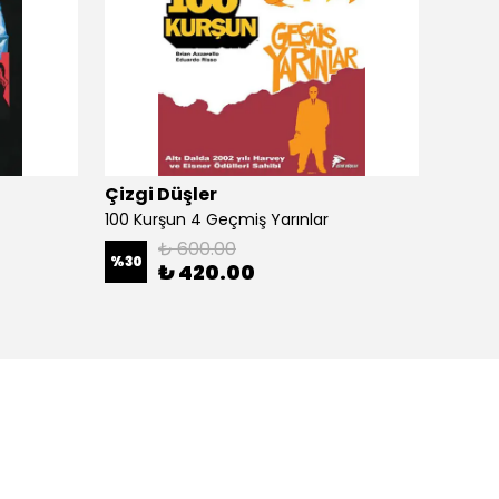
Çizgi Düşler
Çizgi
100 Kurşun 4 Geçmiş Yarınlar
100 Ku
₺ 600.00
%
30
%
30
₺ 420.00