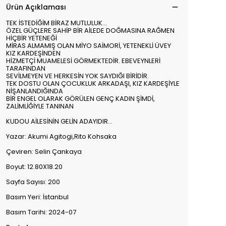
Ürün Açıklaması
TEK İSTEDİĞİM BİRAZ MUTLULUK...
ÖZEL GÜÇLERE SAHİP BİR AİLEDE DOĞMASINA RAĞMEN
HİÇBİR YETENEĞİ
MİRAS ALMAMIŞ OLAN MİYO SAİMORİ, YETENEKLİ ÜVEY
KIZ KARDEŞİNDEN
HİZMETÇİ MUAMELESİ GÖRMEKTEDİR. EBEVEYNLERİ
TARAFINDAN
SEVİLMEYEN VE HERKESİN YOK SAYDIĞI BİRİDİR.
TEK DOSTU OLAN ÇOCUKLUK ARKADAŞI, KIZ KARDEŞİYLE
NİŞANLANDIĞINDA
BİR ENGEL OLARAK GÖRÜLEN GENÇ KADIN ŞİMDİ,
ZALİMLİĞİYLE TANINAN
KUDOU AİLESİNİN GELİN ADAYIDIR...
Yazar: Akumi Agitogi,Rito Kohsaka
Çeviren: Selin Çankaya
Boyut: 12.80X18.20
Sayfa Sayısı: 200
Basım Yeri: İstanbul
Basım Tarihi: 2024-07