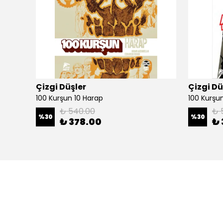
Çizgi Düşler
Çizgi Dü
100 Kurşun 10 Harap
100 Kurşun 
₺ 540.00
₺ 
%
30
%
30
₺ 378.00
₺ 