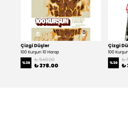
Çizgi Düşler
Çizgi Dü
100 Kurşun 10 Harap
100 Kurşun 
₺ 540.00
₺ 
%
30
%
30
₺ 378.00
₺ 