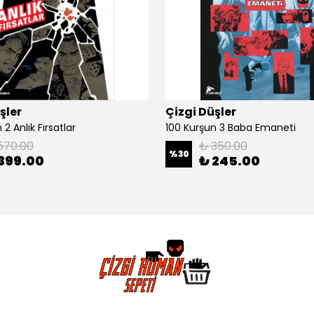
şler
Çizgi Düşler
2 Anlık Fırsatlar
100 Kurşun 3 Baba Emaneti
570.00
₺ 350.00
%
30
399.00
₺ 245.00