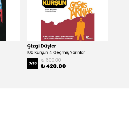
Çizgi Düşler
Çizgi
100 Kurşun 4 Geçmiş Yarınlar
100 Ku
₺ 600.00
%
30
%
30
₺ 420.00