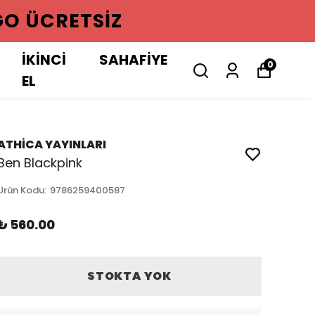
GO ÜCRETSIZ
İKİNCİ
SAHAFİYE
0
EL
ATHİCA YAYINLARI
Ben Blackpink
Ürün Kodu
:
9786259400587
₺ 560.00
STOKTA YOK