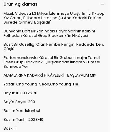
Ürün Açıklaması
Müzik Videosu 1,3 Milyar İzlenmeye Ulaştı. En İyi K-pop
Kız Grubu, Bıllboard Listesine Şu Ana Kadarki En Kısa
Sürede Girmeyi Başardı!"
Dünyanın Dört Bir Yanındaki Hayranlarının Kalbini
Fetheden Küresel Grup Blackpınk`in Hikâyesi
Basit Bir Güzelliği Olan Pembe Rengini Reddederken,
Güçlü
Performanslarıyla Küresel Bir Grubun İmajını Temsil
Eden Grup Blackpınk. Çıkışlarından İtibaren Küresel
Sahnede Yer
ALMALARINA KADARKİ HİKÂYELERİ... BAŞLAYALIM MI?
Yazar: Cho Young-Seon,Cho Young-He
Boyut: 18.80X25.70
Sayfa Sayısı: 200
Basım Yeri: İstanbul
Basım Tarihi: 2023-10
Baskı: 1