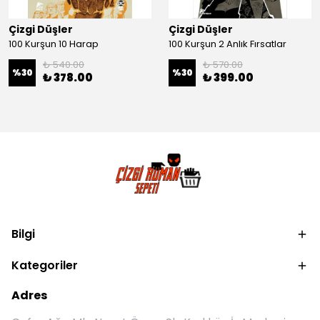
Çizgi Düşler
Çizgi Düşler
100 Kurşun 10 Harap
100 Kurşun 2 Anlık Fırsatlar
₺ 540.00
₺ 570.00
%
30
%
30
₺ 378.00
₺ 399.00
Bilgi
Kategoriler
Adres