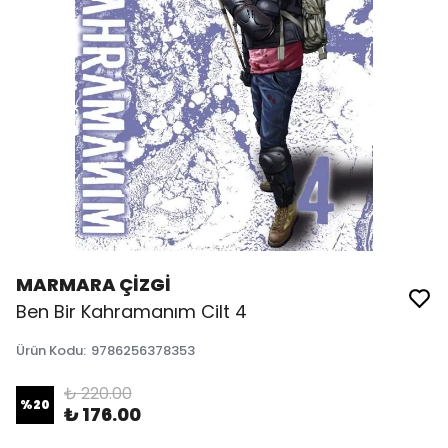
MARMARA ÇİZGİ
Ben Bir Kahramanım Cilt 4
Ürün Kodu
:
9786256378353
₺ 220.00
%
20
₺ 176.00