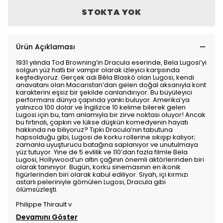
STOKTA YOK
Ürün Açıklaması
1931 yılında Tod Browning’in Dracula eserinde, Bela Lugosi’yi
solgun yüz hatlı bir vampir olarak izleyici karşısında
keşfediyoruz. Gerçek adı Béla Blaskó olan Lugosi, kendi
anavatanı olan Macaristan’dan gelen doğal aksanıyla kont
karakterini eşsiz bir şekilde canlandırıyor. Bu büyüleyici
performans dünya çapında yankı buluyor. Amerika’ya
yalnızca 100 dolar ve İngilizce 10 kelime bilerek gelen
Lugosi için bu, tam anlamıyla bir zirve noktası oluyor! Ancak
bu fırtınalı, çapkın ve lükse düşkün komedyenin hayatı
hakkında ne biliyoruz? Tıpkı Dracula’nın tabutuna
hapsolduğu gibi, Lugosi de korku rollerine sıkışıp kalıyor;
zamanla uyuşturucu batağına saplanıyor ve unutulmaya
yüz tutuyor. Yine de 5 evlilik ve 110’dan fazla filmle Bela
Lugosi, Hollywood’un altın çağının önemli aktörlerinden biri
olarak tanınıyor. Bugün, korku sinemasının en ikonik
figürlerinden biri olarak kabul ediliyor. Siyah, içi kırmızı
astarlı peleriniyle gömülen Lugosi, Dracula gibi
ölümsüzleşti.
Philippe Thirault v
Devamını Göster