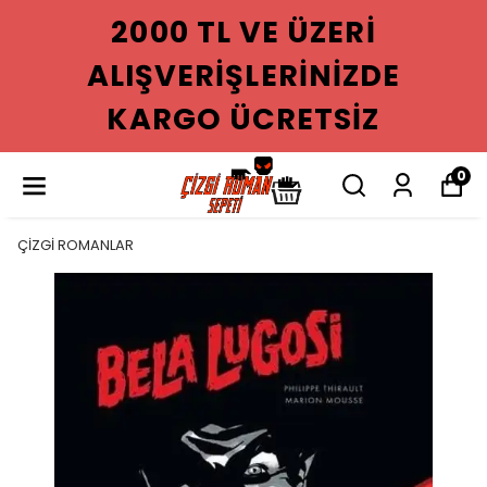
2000 TL VE ÜZERI
ALIŞVERIŞLERINIZDE
KARGO ÜCRETSIZ
0
ÇİZGİ ROMANLAR