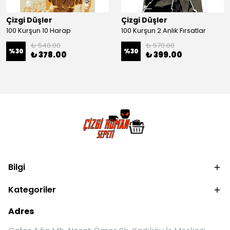
Çizgi Düşler
Çizgi Düşler
100 Kurşun 10 Harap
100 Kurşun 2 Anlık Fırsatlar
₺ 540.00
₺ 570.00
%
30
%
30
₺ 378.00
₺ 399.00
Bilgi
Kategoriler
Adres