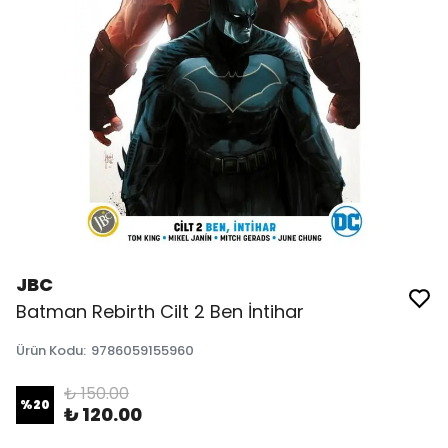
JBC
Batman Rebirth Cilt 2 Ben İntihar
Ürün Kodu
:
9786059155960
₺ 150.00
%
20
₺ 120.00