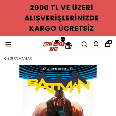
2000 TL VE ÜZERI
ALIŞVERIŞLERINIZDE
KARGO ÜCRETSIZ
0
ÇİZGİ ROMANLAR