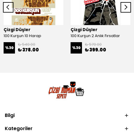
Çizgi Düşler
Çizgi Düşler
100 Kurşun 10 Harap
100 Kurşun 2 Anlık Fırsatlar
₺ 540.00
₺ 570.00
%
30
%
30
₺ 378.00
₺ 399.00
Bilgi
Kategoriler