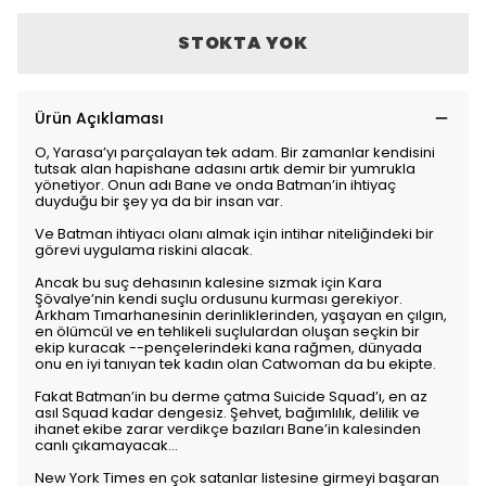
STOKTA YOK
Ürün Açıklaması
O, Yarasa’yı parçalayan tek adam. Bir zamanlar kendisini
tutsak alan hapishane adasını artık demir bir yumrukla
yönetiyor. Onun adı Bane ve onda Batman’in ihtiyaç
duyduğu bir şey ya da bir insan var.
Ve Batman ihtiyacı olanı almak için intihar niteliğindeki bir
görevi uygulama riskini alacak.
Ancak bu suç dehasının kalesine sızmak için Kara
Şövalye’nin kendi suçlu ordusunu kurması gerekiyor.
Arkham Tımarhanesinin derinliklerinden, yaşayan en çılgın,
en ölümcül ve en tehlikeli suçlulardan oluşan seçkin bir
ekip kuracak --pençelerindeki kana rağmen, dünyada
onu en iyi tanıyan tek kadın olan Catwoman da bu ekipte.
Fakat Batman’in bu derme çatma Suicide Squad’ı, en az
asıl Squad kadar dengesiz. Şehvet, bağımlılık, delilik ve
ihanet ekibe zarar verdikçe bazıları Bane’in kalesinden
canlı çıkamayacak...
New York Times en çok satanlar listesine girmeyi başaran