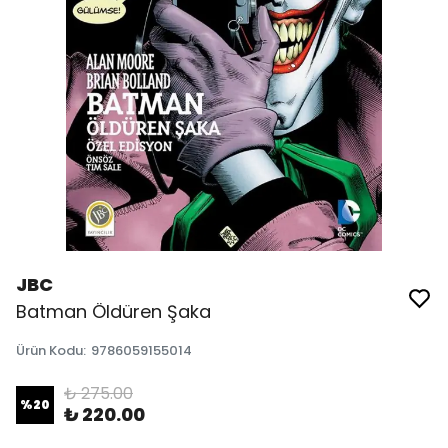
JBC
Batman Öldüren Şaka
Ürün Kodu
:
9786059155014
₺ 275.00
%
20
₺ 220.00