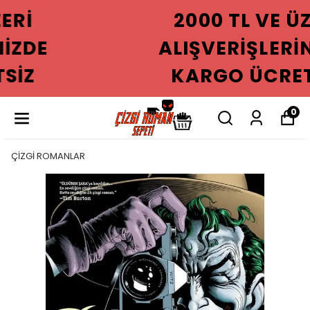
2000 TL VE ÜZERI
ALIŞVERIŞLERINIZDE
KARGO ÜCRETSIZ
0
ÇİZGİ ROMANLAR