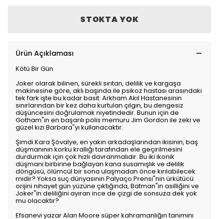
STOKTA YOK
Ürün Açıklaması
Kötü Bir Gün
Joker olarak bilinen, sürekli sırıtan, delilik ve kargaşa
makinesine göre, aklı başında ile psikoz hastası arasındaki
tek fark işte bu kadar basit. Arkham Akıl Hastanesinin
sınırlarından bir kez daha kurtulan çılgın, bu dengesiz
düşüncesini doğrulamak niyetindedir. Bunun için de
Gotham"ın en başarılı polis memuru Jim Gordon ile zeki ve
güzel kızı Barbara"yı kullanacaktır.
Şimdi Kara Şövalye, en yakın arkadaşlarından ikisinin, baş
düşmanının korku krallığı tarafından ele geçirilmesini
durdurmak için çok hızlı davranmalıdır. Bu iki ikonik
düşmanı birbirine bağlayan kana susamışlık ve delilik
döngüsü, ölümcül bir sona ulaşmadan önce kırılabilecek
midir? Yoksa suç dünyasının Palyaço Prensi"nin ürkütücü
orijini nihayet gün yüzüne çıktığında, Batman"in asilliğini ve
Joker"in deliliğini ayıran ince de çizgi de sonsuza dek yok
mu olacaktır?
Efsanevi yazar Alan Moore süper kahramanlığın tanımını