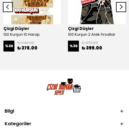
Çizgi Düşler
Çizgi Düşler
100 Kurşun 10 Harap
100 Kurşun 2 Anlık Fırsatlar
₺ 540.00
₺ 570.00
%
30
%
30
₺ 378.00
₺ 399.00
Bilgi
Kategoriler