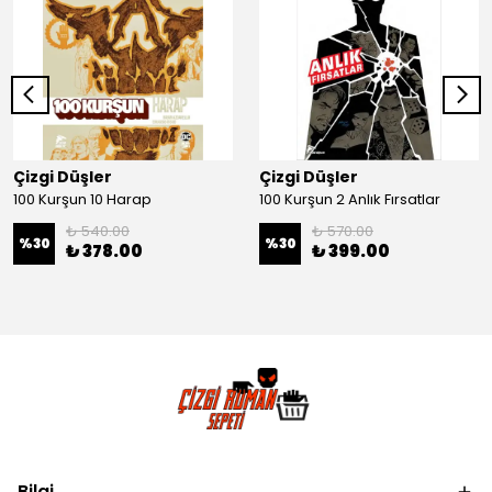
Çizgi Düşler
Çizgi Düşler
100 Kurşun 10 Harap
100 Kurşun 2 Anlık Fırsatlar
₺ 540.00
₺ 570.00
%
30
%
30
₺ 378.00
₺ 399.00
Bilgi