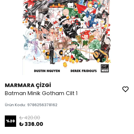
MARMARA ÇİZGİ
Batman Minik Gotham Cilt 1
Ürün Kodu
:
9786256378162
₺ 420.00
%
20
₺ 336.00