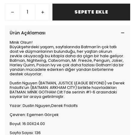
SEPETE EKLE
Ürün Açıklaması
Minik Olsun!
Büyükşehirdeki yaşam, sayfalarında Batman’in çok tatlı
dost ve düşmanlarının bulunduğu, her yaştan okurun
zevkle okuyacağı bu kitapla daha da çılgın bir hale geliyor.
Batman, Nightwing, Catwoman, Mr. Freeze, Penguin, Joker,
Harley Quinn, Poison Ivy ve çok daha fazlası Gotham’da bir
yandan mücadele ederken diğer yandan birbirlerine
destek oluyorlar.
Dustin Nguyen (BATMAN, JUSTICE LEAGUE BEYOND) ve Derek
Fridolfs’un (BATMAN: ARKHAM CITY) birlikte hazırladıkları
BATMAN: MİNİK GOTHAM Cilt 1’de serinin #1-6 arasındaki
sayılar bir araya getirilmiştir.
Yazar: Dustin Nguyen,Derek Fridolfs
Çeviren: Egemen Görçek
Boyut: 16.00X24.00
Sayfa Sayısı: 136