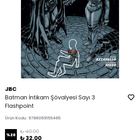
JBC
Batman İntikam Şövalyesi Sayı 3
Flashpoint
Ürün Kodu
:
9786059155465
₺ 40.00
%
20
₺ 32.00