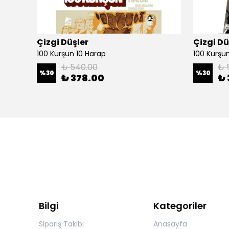
Çizgi Düşler
Çizgi Dü
100 Kurşun 10 Harap
100 Kurşun 
₺ 540.00
₺ 
%
30
%
30
₺ 378.00
₺ 
Bilgi
Kategoriler
Sipariş Takibi
Anasayfa