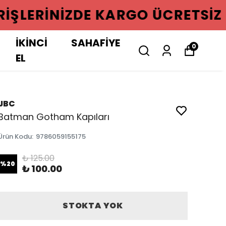
GO ÜCRETSIZ
İKİNCİ
SAHAFİYE
0
EL
JBC
Batman Gotham Kapıları
Ürün Kodu
:
9786059155175
₺ 125.00
%
20
₺ 100.00
STOKTA YOK