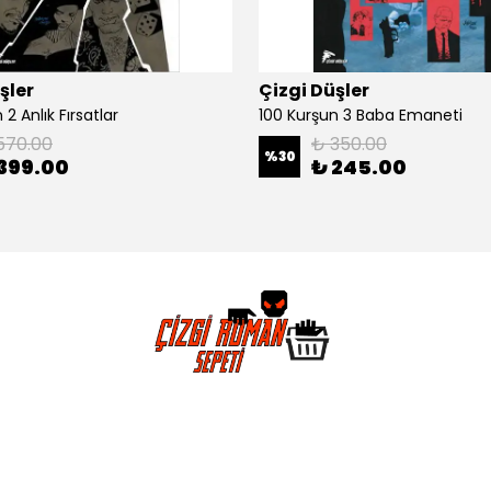
şler
Çizgi Düşler
2 Anlık Fırsatlar
100 Kurşun 3 Baba Emaneti
570.00
₺ 350.00
%
30
399.00
₺ 245.00