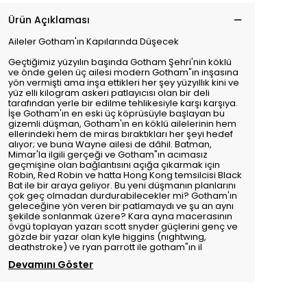
Ürün Açıklaması
Aileler Gotham'ın Kapılarında Düşecek
Geçtiğimiz yüzyılın başında Gotham Şehri'nin köklü
ve önde gelen üç ailesi modern Gotham"ın inşasına
yön vermişti ama inşa ettikleri her şey yüzyıllık kini ve
yüz elli kilogram askeri patlayıcısı olan bir deli
tarafından yerle bir edilme tehlikesiyle karşı karşıya.
İşe Gotham'ın en eski üç köprüsüyle başlayan bu
gizemli düşman, Gotham'ın en köklü ailelerinin hem
ellerindeki hem de miras bıraktıkları her şeyi hedef
alıyor; ve buna Wayne ailesi de dâhil. Batman,
Mimar'la ilgili gerçeği ve Gotham"ın acımasız
geçmişine olan bağlantısını açığa çıkarmak için
Robin, Red Robin ve hatta Hong Kong temsilcisi Black
Bat ile bir araya geliyor. Bu yeni düşmanın planlarını
çok geç olmadan durdurabilecekler mi? Gotham'ın
geleceğine yön veren bir patlamaydı ve şu an aynı
şekilde sonlanmak üzere? Kara ayna macerasının
övgü toplayan yazarı scott snyder güçlerini genç ve
gözde bir yazar olan kyle higgins (nıghtwıng,
deathstroke) ve ryan parrott ile gotham"ın il
Devamını Göster