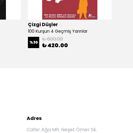
Çizgi Düşler
Çizgi
100 Kurşun 4 Geçmiş Yarınlar
100 Ku
₺ 600.00
%
30
%
30
₺ 420.00
Adres
Cafer Ağa Mh. Neşet Ömer Sk.