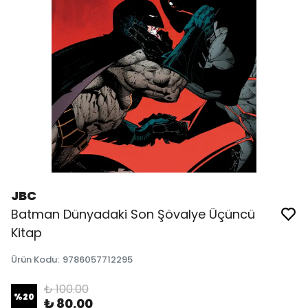
JBC
Batman Dünyadaki Son Şövalye Üçüncü
Kitap
Ürün Kodu
:
9786057712295
₺ 100.00
%
20
₺ 80.00