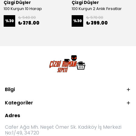
Çizgi Düşler
Çizgi Düşler
100 Kurşun 10 Harap
100 Kurşun 2 Anlık Fırsatlar
₺ 540.00
₺ 570.00
%
30
%
30
₺ 378.00
₺ 399.00
Bilgi
Kategoriler
Adres
Cafer Ağa Mh. Neşet Ömer Sk. Kadıköy İş Merkezi
No:1/49, 34720