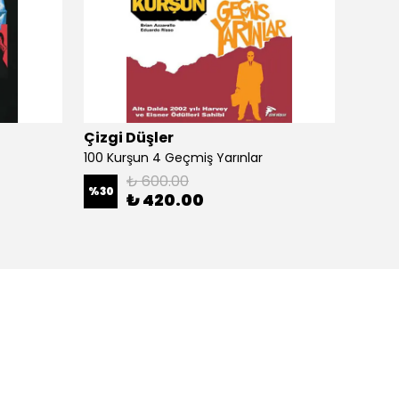
Çizgi Düşler
Çizgi
100 Kurşun 4 Geçmiş Yarınlar
100 Ku
₺ 600.00
%
30
%
30
₺ 420.00