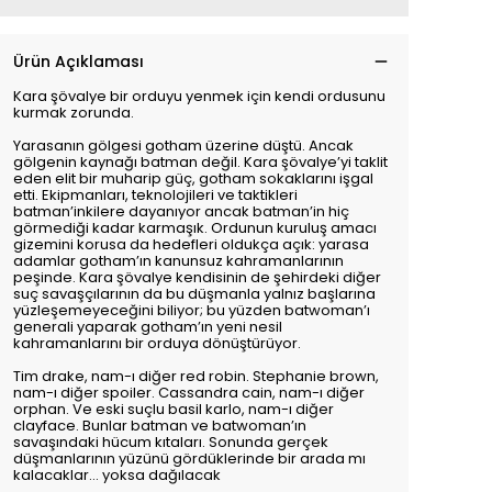
Ürün Açıklaması
Kara şövalye bir orduyu yenmek için kendi ordusunu
kurmak zorunda.
Yarasanın gölgesi gotham üzerine düştü. Ancak
gölgenin kaynağı batman değil. Kara şövalye’yi taklit
eden elit bir muharip güç, gotham sokaklarını işgal
etti. Ekipmanları, teknolojileri ve taktikleri
batman’inkilere dayanıyor ancak batman’in hiç
görmediği kadar karmaşık. Ordunun kuruluş amacı
gizemini korusa da hedefleri oldukça açık: yarasa
adamlar gotham’ın kanunsuz kahramanlarının
peşinde. Kara şövalye kendisinin de şehirdeki diğer
suç savaşçılarının da bu düşmanla yalnız başlarına
yüzleşemeyeceğini biliyor; bu yüzden batwoman’ı
generali yaparak gotham’ın yeni nesil
kahramanlarını bir orduya dönüştürüyor.
Tim drake, nam-ı diğer red robin. Stephanie brown,
nam-ı diğer spoiler. Cassandra cain, nam-ı diğer
orphan. Ve eski suçlu basil karlo, nam-ı diğer
clayface. Bunlar batman ve batwoman’ın
savaşındaki hücum kıtaları. Sonunda gerçek
düşmanlarının yüzünü gördüklerinde bir arada mı
kalacaklar… yoksa dağılacak