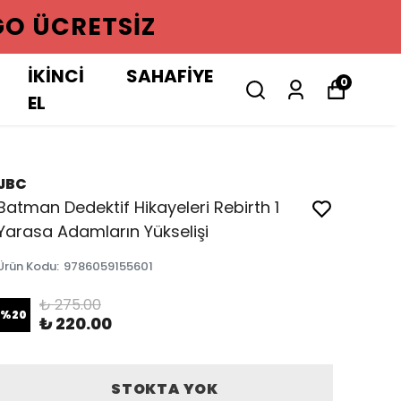
GO ÜCRETSIZ
İKİNCİ
SAHAFİYE
0
EL
JBC
Batman Dedektif Hikayeleri Rebirth 1
Yarasa Adamların Yükselişi
Ürün Kodu
:
9786059155601
₺ 275.00
%
20
₺ 220.00
STOKTA YOK