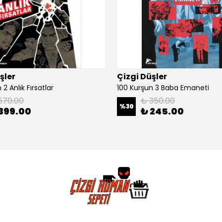
şler
Çizgi Düşler
2 Anlık Fırsatlar
100 Kurşun 3 Baba Emaneti
570.00
₺ 350.00
%
30
399.00
₺ 245.00