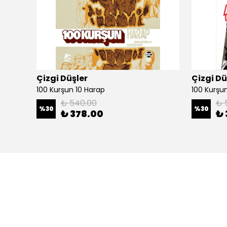
Çizgi Düşler
Çizgi Dü
100 Kurşun 10 Harap
100 Kurşun 
₺ 540.00
₺ 
%
30
%
30
₺ 378.00
₺ 