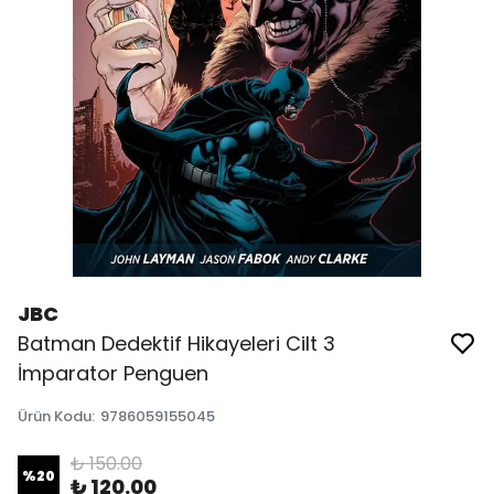
JBC
Batman Dedektif Hikayeleri Cilt 3
İmparator Penguen
Ürün Kodu
:
9786059155045
₺ 150.00
%
20
₺ 120.00