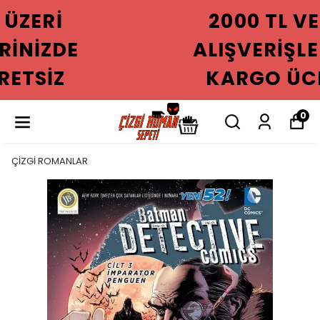
2000 TL VE ÜZERI
ALIŞVERIŞLERINIZDE
KARGO ÜCRETSIZ
0
ÇİZGİ ROMANLAR