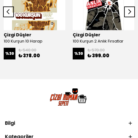
Çizgi Düşler
Çizgi Düşler
100 Kurşun 10 Harap
100 Kurşun 2 Anlık Fırsatlar
₺ 540.00
₺ 570.00
%
30
%
30
₺ 378.00
₺ 399.00
Bilgi
Kategoriler