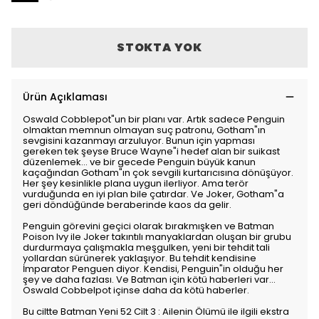
STOKTA YOK
Ürün Açıklaması
Oswald Cobblepot"un bir planı var. Artık sadece Penguin
olmaktan memnun olmayan suç patronu, Gotham"ın
sevgisini kazanmayı arzuluyor. Bunun için yapması
gereken tek şeyse Bruce Wayne"i hedef alan bir suikast
düzenlemek... ve bir gecede Penguin büyük kanun
kaçağından Gotham"ın çok sevgili kurtarıcısına dönüşüyor.
Her şey kesinlikle plana uygun ilerliyor. Ama terör
vurduğunda en iyi plan bile çatırdar. Ve Joker, Gotham"a
geri döndüğünde beraberinde kaos da gelir.
Penguin görevini geçici olarak bırakmışken ve Batman
Poison Ivy ile Joker takıntılı manyaklardan oluşan bir grubu
durdurmaya çalışmakla meşgulken, yeni bir tehdit tali
yollardan sürünerek yaklaşıyor. Bu tehdit kendisine
İmparator Penguen diyor. Kendisi, Penguin"in olduğu her
şey ve daha fazlası. Ve Batman için kötü haberleri var...
Oswald Cobbelpot içinse daha da kötü haberler.
Bu ciltte Batman Yeni 52 Cilt 3 : Ailenin Ölümü ile ilgili ekstra