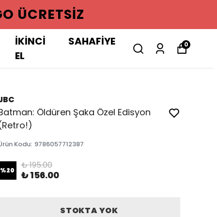
GO ÜCRETSIZ
İKİNCİ
SAHAFİYE
0
EL
JBC
Batman: Öldüren Şaka Özel Edisyon
(Retro!)
Ürün Kodu
:
9786057712387
₺ 195.00
%
20
₺ 156.00
STOKTA YOK