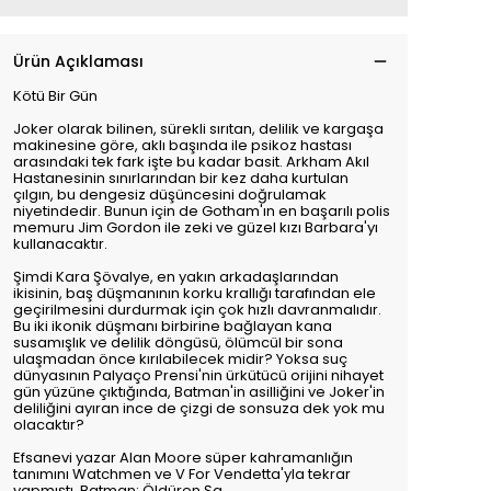
Ürün Açıklaması
Kötü Bir Gün
Joker olarak bilinen, sürekli sırıtan, delilik ve kargaşa
makinesine göre, aklı başında ile psikoz hastası
arasındaki tek fark işte bu kadar basit. Arkham Akıl
Hastanesinin sınırlarından bir kez daha kurtulan
çılgın, bu dengesiz düşüncesini doğrulamak
niyetindedir. Bunun için de Gotham'ın en başarılı polis
memuru Jim Gordon ile zeki ve güzel kızı Barbara'yı
kullanacaktır.
Şimdi Kara Şövalye, en yakın arkadaşlarından
ikisinin, baş düşmanının korku krallığı tarafından ele
geçirilmesini durdurmak için çok hızlı davranmalıdır.
Bu iki ikonik düşmanı birbirine bağlayan kana
susamışlık ve delilik döngüsü, ölümcül bir sona
ulaşmadan önce kırılabilecek midir? Yoksa suç
dünyasının Palyaço Prensi'nin ürkütücü orijini nihayet
gün yüzüne çıktığında, Batman'in asilliğini ve Joker'in
deliliğini ayıran ince de çizgi de sonsuza dek yok mu
olacaktır?
Efsanevi yazar Alan Moore süper kahramanlığın
tanımını Watchmen ve V For Vendetta'yla tekrar
yapmıştı. Batman: Öldüren Şa