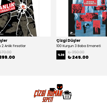
şler
Çizgi Düşler
2 Anlık Fırsatlar
100 Kurşun 3 Baba Emaneti
570.00
₺ 350.00
%
30
399.00
₺ 245.00