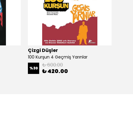
Çizgi Düşler
Çizgi
100 Kurşun 4 Geçmiş Yarınlar
100 Ku
₺ 600.00
%
30
%
30
₺ 420.00