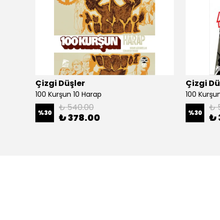
Çizgi Düşler
Çizgi Dü
100 Kurşun 10 Harap
100 Kurşun 
₺ 540.00
₺ 
%
30
%
30
₺ 378.00
₺ 