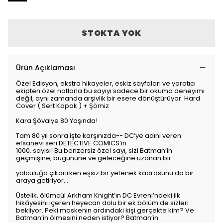
STOKTA YOK
Ürün Açıklaması
Özel Edisyon, ekstra hikayeler, eskiz sayfaları ve yaratıcı
ekipten özel notlarla bu sayıyı sadece bir okuma deneyimi
değil, aynı zamanda arşivlik bir esere dönüştürüyor. Hard
Cover ( Sert Kapak ) + Şömiz
Kara Şövalye 80 Yaşında!
Tam 80 yıl sonra işte karşınızda-- DC’ye adını veren
efsanevi seri DETECTIVE COMICS’in
1000. sayısı! Bu benzersiz özel sayı, sizi Batman’in
geçmişine, bugününe ve geleceğine uzanan bir
yolculuğa çıkarırken eşsiz bir yetenek kadrosunu da bir
araya getiriyor...
Üstelik, ölümcül Arkham Knight’ın DC Evreni’ndeki ilk
hikâyesini içeren heyecan dolu bir ek bölüm de sizleri
bekliyor. Peki maskenin ardındaki kişi gerçekte kim? Ve
Batman’in ölmesini neden istiyor? Batman’in