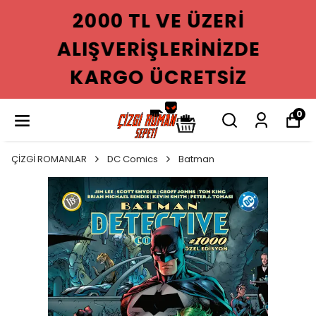
2000 TL VE ÜZERI
ALIŞVERIŞLERINIZDE
KARGO ÜCRETSIZ
0
ÇİZGİ ROMANLAR
DC Comics
Batman