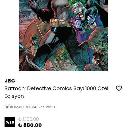
JBC
Batman: Detective Comics Sayı 1000 Özel
Edisyon
Ürün Kodu
:
9786057712950
₺ 1,100.00
%
20
₺ 880.00