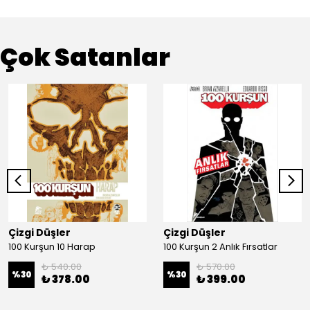
Çok Satanlar
Çizgi Düşler
Çizgi Düşler
100 Kurşun 10 Harap
100 Kurşun 2 Anlık Fırsatlar
₺ 540.00
₺ 570.00
%
30
%
30
₺ 378.00
₺ 399.00