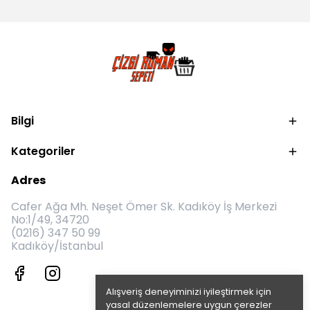
Bilgi
Kategoriler
Adres
Cafer Ağa Mh. Neşet Ömer Sk. Kadıköy İş Merkezi
No:1/49, 34720
(0216) 347 50 99
Kadıköy/İstanbul
Alışveriş deneyiminizi iyileştirmek için
yasal düzenlemelere uygun çerezler