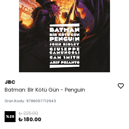
JBC
Batman: Bir Kötü Gün - Penguin
Ürün Kodu
:
9786057712943
₺ 225.00
%
20
₺ 180.00