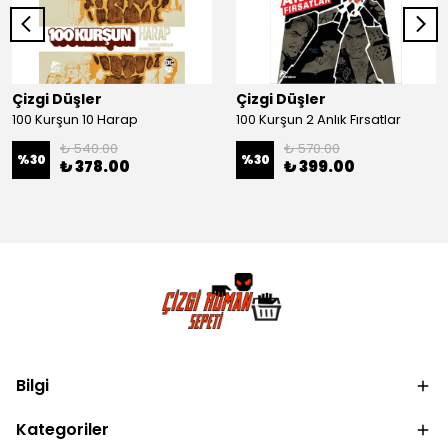
Çizgi Düşler
Çizgi Düşler
100 Kurşun 10 Harap
100 Kurşun 2 Anlık Fırsatlar
₺ 540.00
₺ 570.00
%
30
%
30
₺ 378.00
₺ 399.00
Bilgi
Kategoriler