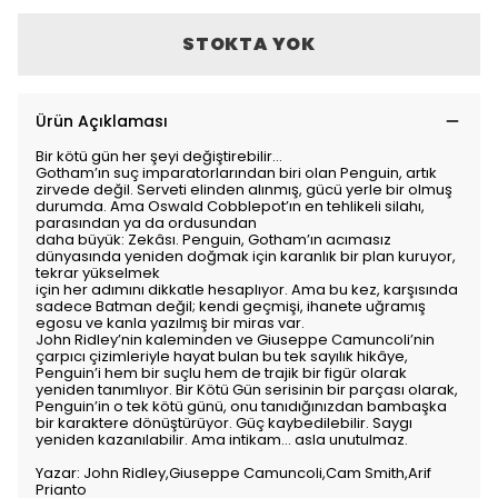
STOKTA YOK
Ürün Açıklaması
Bir kötü gün her şeyi değiştirebilir…
Gotham’ın suç imparatorlarından biri olan Penguin, artık
zirvede değil. Serveti elinden alınmış, gücü yerle bir olmuş
durumda. Ama Oswald Cobblepot’ın en tehlikeli silahı,
parasından ya da ordusundan
daha büyük: Zekâsı. Penguin, Gotham’ın acımasız
dünyasında yeniden doğmak için karanlık bir plan kuruyor,
tekrar yükselmek
için her adımını dikkatle hesaplıyor. Ama bu kez, karşısında
sadece Batman değil; kendi geçmişi, ihanete uğramış
egosu ve kanla yazılmış bir miras var.
John Ridley’nin kaleminden ve Giuseppe Camuncoli’nin
çarpıcı çizimleriyle hayat bulan bu tek sayılık hikâye,
Penguin’i hem bir suçlu hem de trajik bir figür olarak
yeniden tanımlıyor. Bir Kötü Gün serisinin bir parçası olarak,
Penguin’in o tek kötü günü, onu tanıdığınızdan bambaşka
bir karaktere dönüştürüyor. Güç kaybedilebilir. Saygı
yeniden kazanılabilir. Ama intikam… asla unutulmaz.
Yazar: John Ridley,Giuseppe Camuncoli,Cam Smith,Arif
Prianto