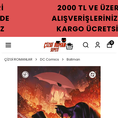
2000 TL VE ÜZERI
ALIŞVERIŞLERINIZDE
KARGO ÜCRETSIZ
0
ÇİZGİ ROMANLAR
DC Comics
Batman