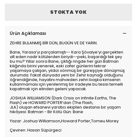
STOKTA YOK
Ürün Açıklaması
ZEHRE BULANMIŞ BİR DÜN, BUGÜN VE DE YARIN.
Bane, Yarasa’yı parçalamıştı-- Kara Şövalye’yi gerçekten
alt eden nadir kötülerden biriydi--peki, başardığı tek şey
bu mu? Yıllar sonra Bane, çıktığı ringde her gün Batman
kılığında birini yenerek, eski zafer günlerini tekrar
yaşamaya çalışan, yıldızı sönmüş bir güreşçiye dönüşmüş
durumda. Fakat dünyada yeni bir Zehir kaynağı olduğunu
öğrendiğinde, hayatını mahveden zehri başka kimsenin
kullanmaması için yenilenmiş bir iradeyle bu tesisi temelli
kapatmak için elinden geleni yapacak.
JOSHUA WILLIAMSON (Dark Crisis on Infinite Earths, The
Flash) ve HOWARD PORTER’dan (The Flash,
JLA) oluşan efsanevi yaratıcı ekipten destansı bir yaşam
hikâyesi: Batman - Bir Kötü Gün: Bane
Yazar: Joshua Williamson,Howard Porter,Tomeu Morey
Çeviren: Hasan Süpürgeci