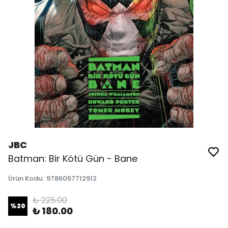
JBC
Batman: Bir Kötü Gün - Bane
Ürün Kodu
:
9786057712912
₺ 225.00
%
20
₺ 180.00