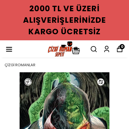
2000 TL VE ÜZERI
ALIŞVERIŞLERINIZDE
KARGO ÜCRETSIZ
0
ÇİZGİ ROMANLAR