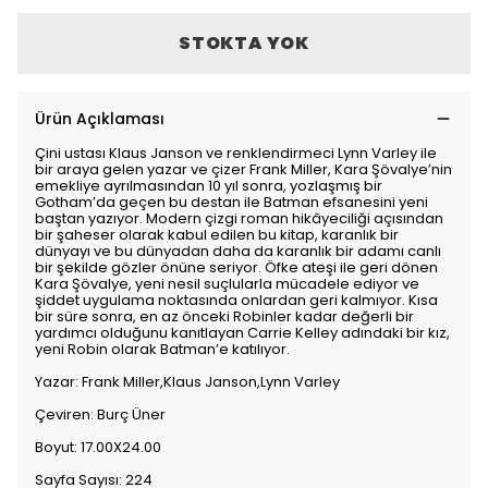
STOKTA YOK
Ürün Açıklaması
Çini ustası Klaus Janson ve renklendirmeci Lynn Varley ile
bir araya gelen yazar ve çizer Frank Miller, Kara Şövalye’nin
emekliye ayrılmasından 10 yıl sonra, yozlaşmış bir
Gotham’da geçen bu destan ile Batman efsanesini yeni
baştan yazıyor. Modern çizgi roman hikâyeciliği açısından
bir şaheser olarak kabul edilen bu kitap, karanlık bir
dünyayı ve bu dünyadan daha da karanlık bir adamı canlı
bir şekilde gözler önüne seriyor. Öfke ateşi ile geri dönen
Kara Şövalye, yeni nesil suçlularla mücadele ediyor ve
şiddet uygulama noktasında onlardan geri kalmıyor. Kısa
bir süre sonra, en az önceki Robinler kadar değerli bir
yardımcı olduğunu kanıtlayan Carrie Kelley adındaki bir kız,
yeni Robin olarak Batman’e katılıyor.
Yazar: Frank Miller,Klaus Janson,Lynn Varley
Çeviren: Burç Üner
Boyut: 17.00X24.00
Sayfa Sayısı: 224