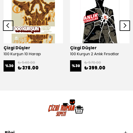
Çizgi Düşler
Çizgi Düşler
100 Kurşun 10 Harap
100 Kurşun 2 Anlık Fırsatlar
₺ 540.00
₺ 570.00
%
30
%
30
₺ 378.00
₺ 399.00
Bilgi