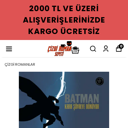
2000 TL VE ÜZERI
ALIŞVERIŞLERINIZDE
KARGO ÜCRETSIZ
0
ÇİZGİ ROMANLAR