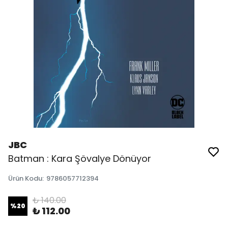
JBC
Batman : Kara Şövalye Dönüyor
Ürün Kodu
:
9786057712394
₺ 140.00
%
20
₺ 112.00