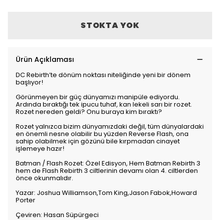
STOKTA YOK
Ürün Açıklaması
DC Rebirth’te dönüm noktası niteliğinde yeni bir dönem
başlıyor!
Görünmeyen bir güç dünyamızı manipüle ediyordu.
Ardında bıraktığı tek ipucu tuhaf, kan lekeli sarı bir rozet.
Rozet nereden geldi? Onu buraya kim bıraktı?
Rozet yalnızca bizim dünyamızdaki değil, tüm dünyalardaki
en önemli nesne olabilir bu yüzden Reverse Flash, ona
sahip olabilmek için gözünü bile kırpmadan cinayet
işlemeye hazır!
Batman / Flash Rozet: Özel Edisyon, Hem Batman Rebirth 3
hem de Flash Rebirth 3 ciltlerinin devamı olan 4. ciltlerden
önce okunmalıdır.
Yazar: Joshua Williamson,Tom King,Jason Fabok,Howard
Porter
Çeviren: Hasan Süpürgeci