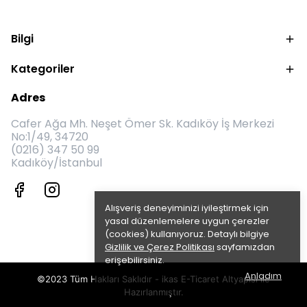
Bilgi
Kategoriler
Adres
Cafer Ağa Mh. Neşet Ömer Sk. Kadıköy İş Merkezi
No:1/49, 34720
(0216) 347 50 99
Kadıköy/İstanbul
Alışveriş deneyiminizi iyileştirmek için
yasal düzenlemelere uygun çerezler
(cookies) kullanıyoruz. Detaylı bilgiye
Gizlilik ve Çerez Politikası
sayfamızdan
erişebilirsiniz.
Anladım
©2023 Tüm Hakları Saklıdır - ikas E-Ticaret
Altyapısı ile
Hazırlanmıştır.