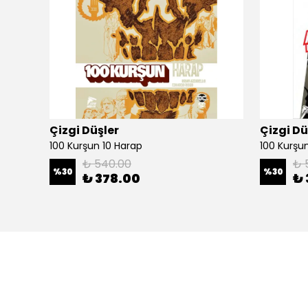
Çizgi Düşler
Çizgi Dü
100 Kurşun 10 Harap
100 Kurşun 
₺ 540.00
₺ 
%
30
%
30
₺ 378.00
₺ 