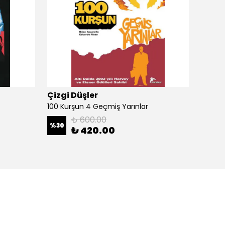
Çizgi Düşler
Çizgi
100 Kurşun 4 Geçmiş Yarınlar
100 Ku
₺ 600.00
%
30
%
30
₺ 420.00