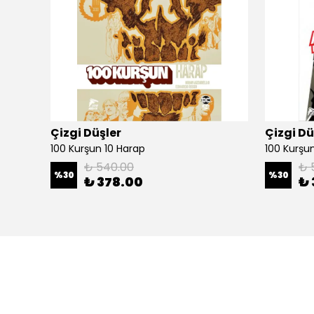
Çizgi Düşler
Çizgi Dü
100 Kurşun 10 Harap
100 Kurşun 
₺ 540.00
₺ 
%
30
%
30
₺ 378.00
₺ 