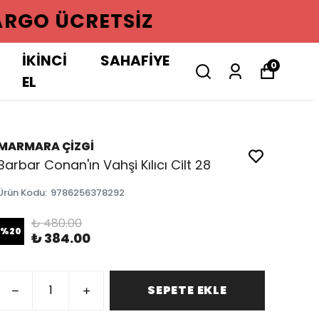
GO ÜCRETSIZ
İKİNCİ
SAHAFİYE
0
EL
MARMARA ÇİZGİ
Barbar Conan'ın Vahşi Kılıcı Cilt 28
Ürün Kodu
:
9786256378292
₺ 480.00
%
20
₺ 384.00
SEPETE EKLE