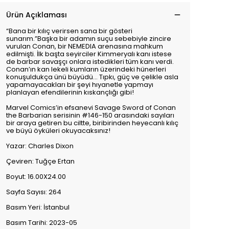
Ürün Açıklaması
“Bana bir kılıç verirsen sana bir gösteri
sunarım.”Başka bir adamın suçu sebebiyle zincire
vurulan Conan, bir NEMEDIA arenasına mahkum
edilmişti. İlk başta seyirciler Kimmeryalı kanı istese
de barbar savaşçı onlara istedikleri tüm kanı verdi.
Conan’ın kan lekeli kumların üzerindeki hünerleri
konuşuldukça ünü büyüdü… Tıpkı, güç ve çelikle asla
yapamayacakları bir şeyi hıyanetle yapmayı
planlayan efendilerinin kıskançlığı gibi!
Marvel Comics’in efsanevi Savage Sword of Conan
the Barbarian serisinin #146-150 arasındaki sayıları
bir araya getiren bu ciltte, biribirinden heyecanlı kılıç
ve büyü öyküleri okuyacaksınız!
Yazar: Charles Dixon
Çeviren: Tuğçe Ertan
Boyut: 16.00X24.00
Sayfa Sayısı: 264
Basım Yeri: İstanbul
Basım Tarihi: 2023-05