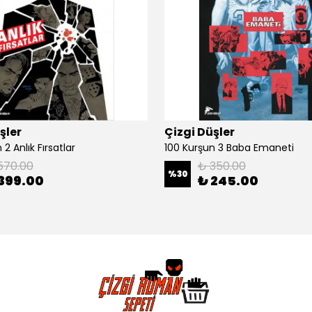
şler
Çizgi Düşler
2 Anlık Fırsatlar
100 Kurşun 3 Baba Emaneti
570.00
₺ 350.00
%
30
399.00
₺ 245.00