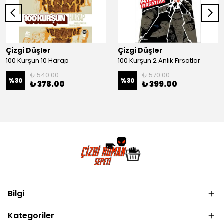
Çizgi Düşler
Çizgi Düşler
100 Kurşun 10 Harap
100 Kurşun 2 Anlık Fırsatlar
₺ 540.00
₺ 570.00
%
30
%
30
₺ 378.00
₺ 399.00
Bilgi
Kategoriler