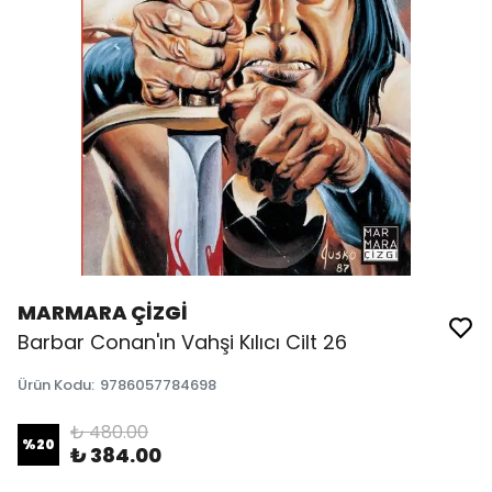
MARMARA ÇİZGİ
Barbar Conan'ın Vahşi Kılıcı Cilt 26
Ürün Kodu
:
9786057784698
₺ 480.00
%
20
₺ 384.00