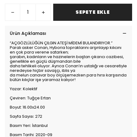
SEPETE EKLE
Ürün Açıklaması
“AÇGÖZLÜLÜĞÜN ÇILGIN ATEŞİ MİDEMİ BULANDIRIYOR.”
Paralı asker Conan, Hyboria topraklarını arşınlayıp kılıcını
en çok para verene satarken;
şarabın, kadınların ve hazinelerin baştan çıkarıcı cazibesi,
genellikle en güçlü düşmandan bile
daha tehlikeli oluyor. Ayrıca Conan’ın ustalığı ve cesaretiyle
neredeyse hiçbir savaşçı, iblis ya
da melun canavar boy ölçüşemezken para hırsı karşısında
bütün kılıçlar işe yaramaz kalıyor!
Yazar: Kolektif
Çeviren: Tuğçe Ertan
Boyut: 16.00x24.00
Sayfa Sayısı: 272
Basım Yeri: İstanbul
Basım Tarihi: 2020-09