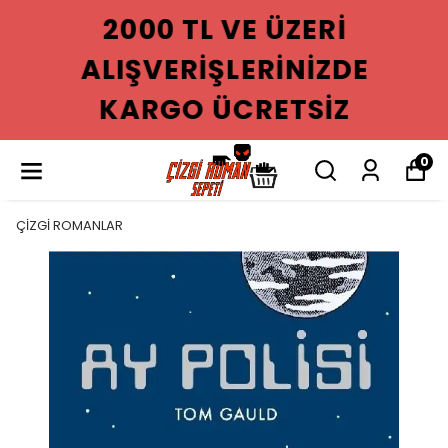
2000 TL VE ÜZERI
ALIŞVERIŞLERINIZDE
KARGO ÜCRETSIZ
0
ÇİZGİ ROMANLAR