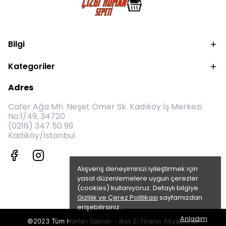
Bilgi
Kategoriler
Adres
Cafer Ağa Mh. Neşet Ömer Sk. Kadıköy İş Merkezi
No:1/49, 34720
(0216) 347 50 99
Kadıköy/İstanbul
Alışveriş deneyiminizi iyileştirmek için
yasal düzenlemelere uygun çerezler
(cookies) kullanıyoruz. Detaylı bilgiye
Gizlilik ve Çerez Politikası
sayfamızdan
erişebilirsiniz.
Anladım
©2023 Tüm Hakları Saklıdır - ikas E-Ticaret
Altyapısı ile