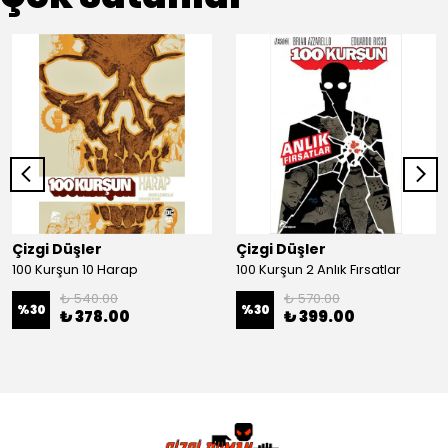
Çizgi Düşler
Çizgi Düşler
100 Kurşun 10 Harap
100 Kurşun 2 Anlık Fırsatlar
₺ 540.00
₺ 570.00
%
30
%
30
₺ 378.00
₺ 399.00