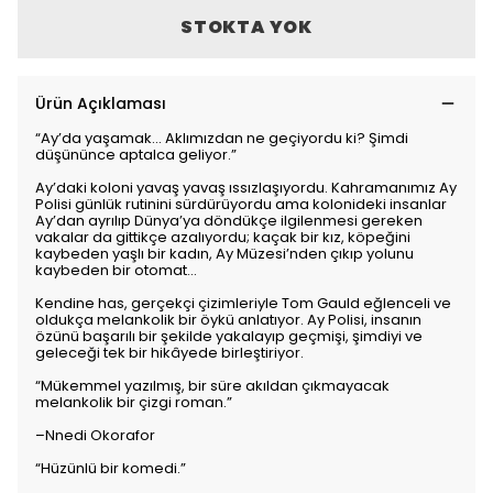
STOKTA YOK
Ürün Açıklaması
“Ay’da yaşamak... Aklımızdan ne geçiyordu ki? Şimdi
düşününce aptalca geliyor.”
Ay’daki koloni yavaş yavaş ıssızlaşıyordu. Kahramanımız Ay
Polisi günlük rutinini sürdürüyordu ama kolonideki insanlar
Ay’dan ayrılıp Dünya’ya döndükçe ilgilenmesi gereken
vakalar da gittikçe azalıyordu; kaçak bir kız, köpeğini
kaybeden yaşlı bir kadın, Ay Müzesi’nden çıkıp yolunu
kaybeden bir otomat…
Kendine has, gerçekçi çizimleriyle Tom Gauld eğlenceli ve
oldukça melankolik bir öykü anlatıyor. Ay Polisi, insanın
özünü başarılı bir şekilde yakalayıp geçmişi, şimdiyi ve
geleceği tek bir hikâyede birleştiriyor.
“Mükemmel yazılmış, bir süre akıldan çıkmayacak
melankolik bir çizgi roman.”
–Nnedi Okorafor
“Hüzünlü bir komedi.”