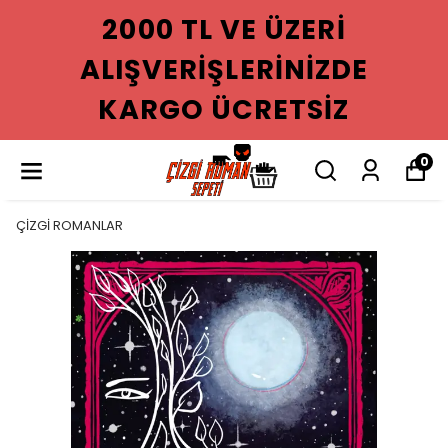
2000 TL VE ÜZERI
ALIŞVERIŞLERINIZDE
KARGO ÜCRETSIZ
0
ÇİZGİ ROMANLAR