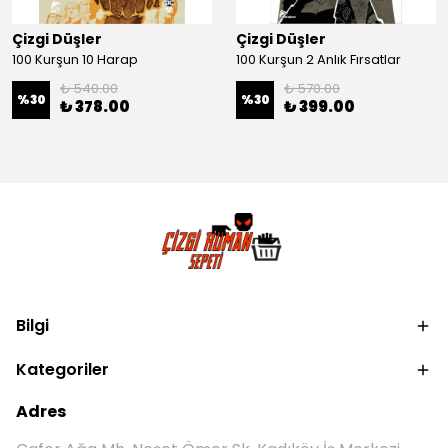
Çizgi Düşler
Çizgi Düşler
100 Kurşun 10 Harap
100 Kurşun 2 Anlık Fırsatlar
₺ 540.00
₺ 570.00
%
30
%
30
₺ 378.00
₺ 399.00
Bilgi
Kategoriler
Adres