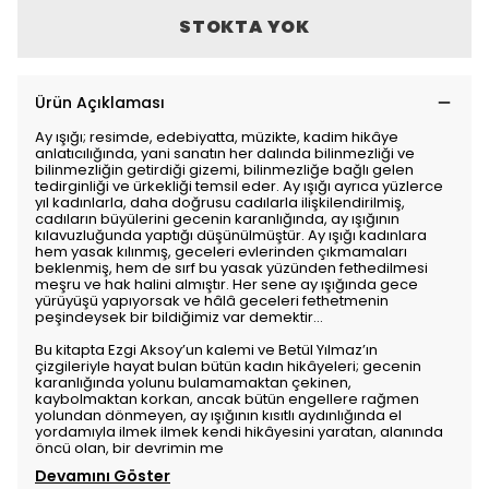
STOKTA YOK
Ürün Açıklaması
Ay ışığı; resimde, edebiyatta, müzikte, kadim hikâye
anlatıcılığında, yani sanatın her dalında bilinmezliği ve
bilinmezliğin getirdiği gizemi, bilinmezliğe bağlı gelen
tedirginliği ve ürkekliği temsil eder. Ay ışığı ayrıca yüzlerce
yıl kadınlarla, daha doğrusu cadılarla ilişkilendirilmiş,
cadıların büyülerini gecenin karanlığında, ay ışığının
kılavuzluğunda yaptığı düşünülmüştür. Ay ışığı kadınlara
hem yasak kılınmış, geceleri evlerinden çıkmamaları
beklenmiş, hem de sırf bu yasak yüzünden fethedilmesi
meşru ve hak halini almıştır. Her sene ay ışığında gece
yürüyüşü yapıyorsak ve hâlâ geceleri fethetmenin
peşindeysek bir bildiğimiz var demektir…
Bu kitapta Ezgi Aksoy’un kalemi ve Betül Yılmaz’ın
çizgileriyle hayat bulan bütün kadın hikâyeleri; gecenin
karanlığında yolunu bulamamaktan çekinen,
kaybolmaktan korkan, ancak bütün engellere rağmen
yolundan dönmeyen, ay ışığının kısıtlı aydınlığında el
yordamıyla ilmek ilmek kendi hikâyesini yaratan, alanında
öncü olan, bir devrimin me
Devamını Göster