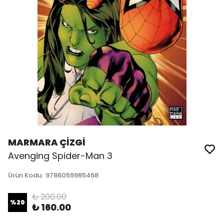
MARMARA ÇİZGİ
Avenging Spider-Man 3
Ürün Kodu
:
9786059985468
₺ 200.00
%
20
₺ 160.00