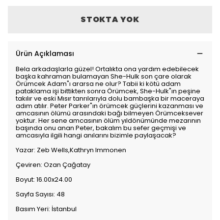
STOKTA YOK
Ürün Açıklaması
Bela arkadaşlarla güzel! Ortalıkta ona yardım edebilecek
başka kahraman bulamayan She-Hulk son çare olarak
Örümcek Adam"ı ararsa ne olur? Tabii ki kötü adam
pataklama işi bittikten sonra Örümcek, She-Hulk"ın peşine
takılır ve eski Mısır tanrılarıyla dolu bambaşka bir maceraya
adım atılır. Peter Parker"ın örümcek güçlerini kazanması ve
amcasının ölümü arasındaki bağı bilmeyen Örümceksever
yoktur. Her sene amcasının ölüm yıldönümünde mezarının
başında onu anan Peter, bakalım bu sefer geçmişi ve
amcasıyla ilgili hangi anılarını bizimle paylaşacak?
Yazar: Zeb Wells,Kathryn Immonen
Çeviren: Ozan Çağatay
Boyut: 16.00x24.00
Sayfa Sayısı: 48
Basım Yeri: İstanbul