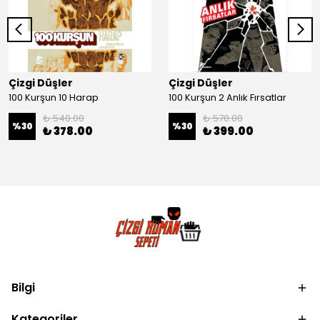
Çizgi Düşler
Çizgi Düşler
100 Kurşun 10 Harap
100 Kurşun 2 Anlık Fırsatlar
₺ 540.00
₺ 570.00
%
30
%
30
₺ 378.00
₺ 399.00
Bilgi
Kategoriler