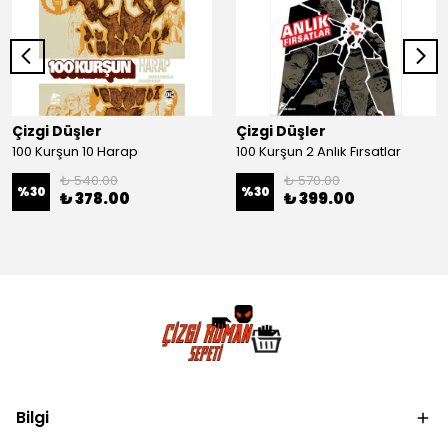
Çizgi Düşler
Çizgi Düşler
100 Kurşun 10 Harap
100 Kurşun 2 Anlık Fırsatlar
₺ 540.00
₺ 570.00
%
30
%
30
₺ 378.00
₺ 399.00
Bilgi