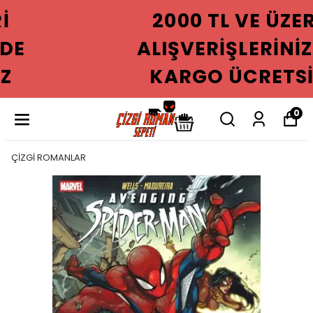
2000 TL VE ÜZERI
ALIŞVERIŞLERINIZDE
KARGO ÜCRETSIZ
0
ÇİZGİ ROMANLAR