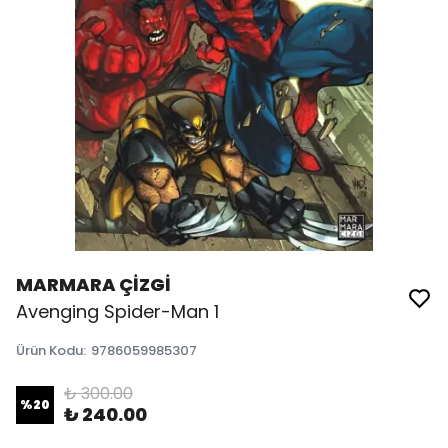
MARMARA ÇİZGİ
Avenging Spider-Man 1
Ürün Kodu
:
9786059985307
₺ 300.00
%
20
₺ 240.00