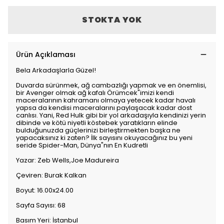
STOKTA YOK
Ürün Açıklaması
Bela Arkadaşlarla Güzel!
Duvarda sürünmek, ağ cambazlığı yapmak ve en önemlisi,
bir Avenger olmak ağ kafalı Örümcek"imizi kendi
maceralarının kahramanı olmaya yetecek kadar havalı
yapsa da kendisi maceralarını paylaşacak kadar dost
canlısı. Yani, Red Hulk gibi bir yol arkadaşıyla kendinizi yerin
dibinde ve kötü niyetli köstebek yaratıkların elinde
bulduğunuzda güçlerinizi birleştirmekten başka ne
yapacaksınız ki zaten? İlk sayısını okuyacağınız bu yeni
seride Spider-Man, Dünya"nın En Kudretli
Yazar: Zeb Wells,Joe Madureira
Çeviren: Burak Kalkan
Boyut: 16.00x24.00
Sayfa Sayısı: 68
Basım Yeri: İstanbul