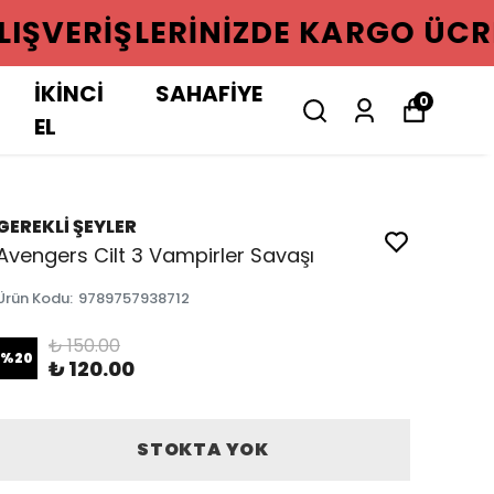
GO ÜCRETSIZ
İKİNCİ
SAHAFİYE
0
EL
GEREKLİ ŞEYLER
Avengers Cilt 3 Vampirler Savaşı
Ürün Kodu
:
9789757938712
₺ 150.00
%
20
₺ 120.00
STOKTA YOK