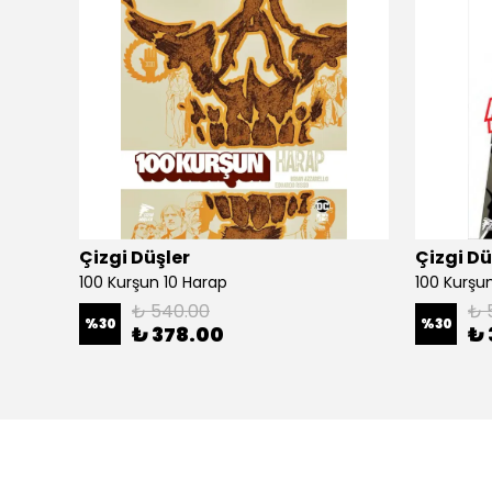
Çizgi Düşler
Çizgi Dü
100 Kurşun 10 Harap
100 Kurşun 
₺ 540.00
₺ 
%
30
%
30
₺ 378.00
₺ 