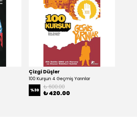
Çizgi Düşler
Çizgi
100 Kurşun 4 Geçmiş Yarınlar
100 Ku
₺ 600.00
%
30
%
30
₺ 420.00