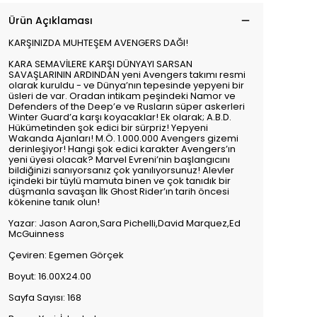
Ürün Açıklaması
KARŞINIZDA MUHTEŞEM AVENGERS DAĞI!
KARA SEMAVİLERE KARŞI DÜNYAYI SARSAN
SAVAŞLARININ ARDINDAN yeni Avengers takımı resmi
olarak kuruldu - ve Dünya’nın tepesinde yepyeni bir
üsleri de var. Oradan intikam peşindeki Namor ve
Defenders of the Deep’e ve Rusların süper askerleri
Winter Guard’a karşı koyacaklar! Ek olarak; A.B.D.
Hükümetinden şok edici bir sürpriz! Yepyeni
Wakanda Ajanları! M.Ö. 1.000.000 Avengers gizemi
derinleşiyor! Hangi şok edici karakter Avengers’ın
yeni üyesi olacak? Marvel Evreni’nin başlangıcını
bildiğinizi sanıyorsanız çok yanılıyorsunuz! Alevler
içindeki bir tüylü mamuta binen ve çok tanıdık bir
düşmanla savaşan İlk Ghost Rider’ın tarih öncesi
kökenine tanık olun!
Yazar: Jason Aaron,Sara Pichelli,David Marquez,Ed
McGuinness
Çeviren: Egemen Görçek
Boyut: 16.00X24.00
Sayfa Sayısı: 168