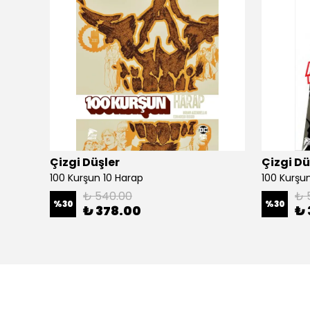
Çizgi Düşler
Çizgi Dü
100 Kurşun 10 Harap
100 Kurşun 
₺ 540.00
₺ 
%
30
%
30
₺ 378.00
₺ 