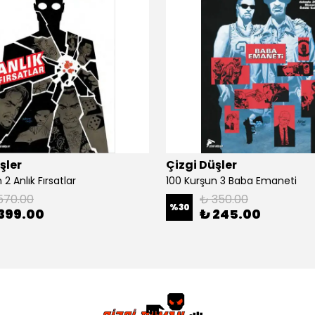
şler
Çizgi Düşler
2 Anlık Fırsatlar
100 Kurşun 3 Baba Emaneti
570.00
₺ 350.00
%
30
399.00
₺ 245.00