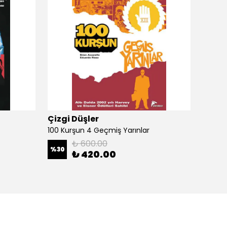
Çizgi Düşler
Çizgi
100 Kurşun 4 Geçmiş Yarınlar
100 Ku
₺ 600.00
%
30
%
30
₺ 420.00