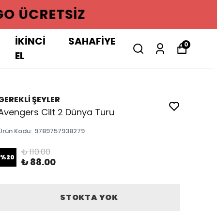
GO ÜCRETSIZ
İKİNCİ
SAHAFİYE
0
EL
GEREKLİ ŞEYLER
Avengers Cilt 2 Dünya Turu
Ürün Kodu
:
9789757938279
₺ 110.00
%
20
₺ 88.00
STOKTA YOK