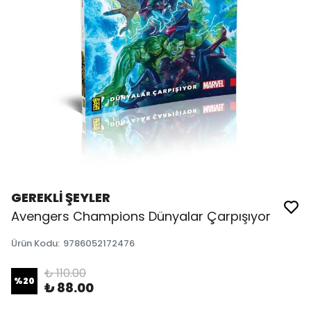
GEREKLİ ŞEYLER
Avengers Champions Dünyalar Çarpışıyor
Ürün Kodu
:
9786052172476
₺ 110.00
%
20
₺ 88.00