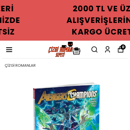
2000 TL VE ÜZERI
ALIŞVERIŞLERINIZDE
KARGO ÜCRETSIZ
0
ÇİZGİ ROMANLAR