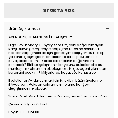
STOKTA YOK
Ürün Açıklaması
AVENGERS, CHAMPIONS İLE KAPIŞIYOR!
High Evolutionary, Dünya’yı tam zıttı, yani doğal olmayan
Karşı Dünya gezegeniyle çarpışma rotasına sokunca
nesiller çarpışması de için geri sayım başlıyor! Bu iki ekip,
çalkantılı geçmişlerini arkalarında bırakıp bu tehditle
savaşabilecek mi… Yoksa birbirlerinin boğazına mı
sarılacak? Birlikte çalışmanın bir yolunu bulsalar bile bu
muhteşem kahraman ekipleşmesi, iki gezegeni yıkımdan
kurtarabilecek mi? Milyarlarca hayat söz konusu ve
Evolutionary’yi durdurmak için iki ekibin bütün üyelerine
ihtiyaç var… Peki, bir kahramanın ölümü her şeyi
değiştirince ne olacak?
Yazar: Mark Waid,Humberto Ramos,Jesus Saiz,Javier Pina
Çeviren: Tulgan Köksal
Boyut: 16.00X24.00