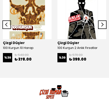
Çizgi Düşler
Çizgi Düşler
100 Kurşun 10 Harap
100 Kurşun 2 Anlık Fırsatlar
₺ 540.00
₺ 570.00
%
30
%
30
₺ 378.00
₺ 399.00