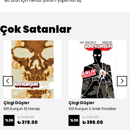
Bu ürün için henüz yorum yapılmamış.
Çok Satanlar
Çizgi Düşler
Çizgi Düşler
100 Kurşun 10 Harap
100 Kurşun 2 Anlık Fırsatlar
₺ 540.00
₺ 570.00
%
30
%
30
₺ 378.00
₺ 399.00