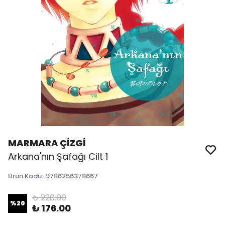
MARMARA ÇİZGİ
Arkana'nın Şafağı Cilt 1
Ürün Kodu
:
9786256378667
₺ 220.00
%
20
₺ 176.00