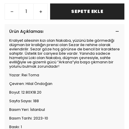
SEPETE EKLE
Ürün Açıklaması
Kraliyet ailesinin kızı olan Nakaba, yüzünü bile görmediği
düşman bir krallığın prensi olan Sezar ile rehine olarak
evlendirilir. Sezar göze hoş görünse de bencil bir karaktere
sahiptir. Üstelik bir cariyesi bile vardır. Yanında sadece
hizmetçisi Loki olan Nakaba, düşman çevresiyle, sahte
evliliğiyle ve gizemli gücü “Arkana”yla başa çıkmanın bir
yolunu bulmak zorundadır!
Yazar: Rei Toma
Çeviren: Hilal Öndoğan
Boyut: 12.80X18.20
Sayfa Sayısı: 188
Basım Yeri: İstanbul
Basım Tarihi: 2023-10
Baskı: 1