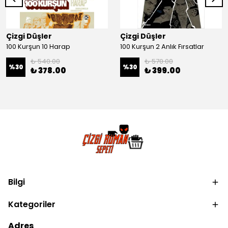
Çizgi Düşler
Çizgi Düşler
100 Kurşun 10 Harap
100 Kurşun 2 Anlık Fırsatlar
₺ 540.00
₺ 570.00
%
30
%
30
₺ 378.00
₺ 399.00
Bilgi
Kategoriler
Adres