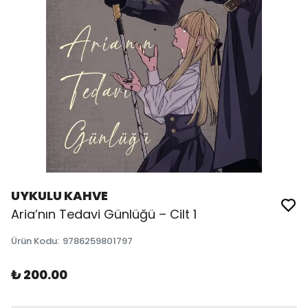
UYKULU KAHVE
Aria’nın Tedavi Günlüğü – Cilt 1
Ürün Kodu
:
9786259801797
₺ 200.00