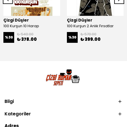
Çizgi Düşler
Çizgi Düşler
100 Kurşun 10 Harap
100 Kurşun 2 Anlık Fırsatlar
₺ 540.00
₺ 570.00
%
30
%
30
₺ 378.00
₺ 399.00
Bilgi
Kategoriler
Adres