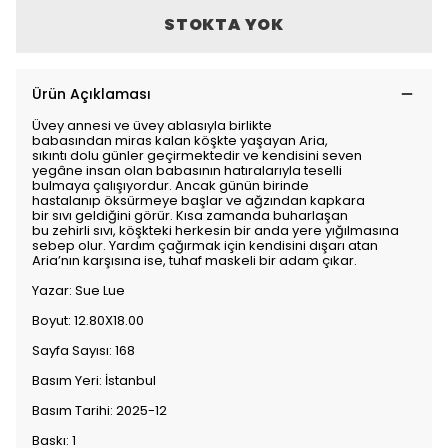
STOKTA YOK
Ürün Açıklaması
Üvey annesi ve üvey ablasıyla birlikte
babasından miras kalan köşkte yaşayan Aria,
sıkıntı dolu günler geçirmektedir ve kendisini seven
yegâne insan olan babasının hatıralarıyla teselli
bulmaya çalışıyordur. Ancak günün birinde
hastalanıp öksürmeye başlar ve ağzından kapkara
bir sıvı geldiğini görür. Kısa zamanda buharlaşan
bu zehirli sıvı, köşkteki herkesin bir anda yere yığılmasına
sebep olur. Yardım çağırmak için kendisini dışarı atan
Aria’nın karşısına ise, tuhaf maskeli bir adam çıkar.
Yazar: Sue Lue
Boyut: 12.80X18.00
Sayfa Sayısı: 168
Basım Yeri: İstanbul
Basım Tarihi: 2025-12
Baskı: 1