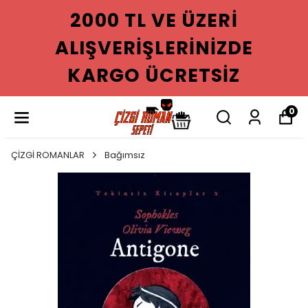
2000 TL VE ÜZERI
E
ALIŞVERIŞLERINIZD
KARGO ÜCRETSIZ
0
ÇİZGİ ROMANLAR
Bağımsız