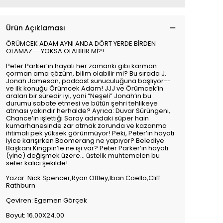
Ürün Açıklaması
ÖRÜMCEK ADAM AYNI ANDA DÖRT YERDE BİRDEN
OLAMAZ-- YOKSA OLABİLİR Mİ?!
Peter Parker’ın hayatı her zamanki gibi karman
çorman ama çözüm, bilim olabilir mi? Bu sırada J.
Jonah Jameson, podcast sunuculuğuna başlıyor--
ve ilk konuğu Örümcek Adam! JJJ ve Örümcek’in
araları bir süredir iyi, yani “Neşeli” Jonah’ın bu
durumu sabote etmesi ve bütün şehri tehlikeye
atması yakındır herhalde? Ayrıca: Duvar Sürüngeni,
Chance’in işlettiği Saray adındaki süper hain
kumarhanesinde zar atmak zorunda ve kazanma
ihtimali pek yüksek görünmüyor! Peki, Peter’ın hayatı
iyice karışırken Boomerang ne yapıyor? Belediye
Başkanı Kingpin’le ne işi var? Peter Parker’ın hayatı
(yine) değişmek üzere… üstelik muhtemelen bu
sefer kalıcı şekilde!
Yazar: Nick Spencer,Ryan Ottley,Iban Coello,Cliff
Rathburn
Çeviren: Egemen Görçek
Boyut: 16.00X24.00