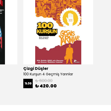
Çizgi Düşler
Çizgi
100 Kurşun 4 Geçmiş Yarınlar
100 Ku
₺ 600.00
%
30
%
30
₺ 420.00