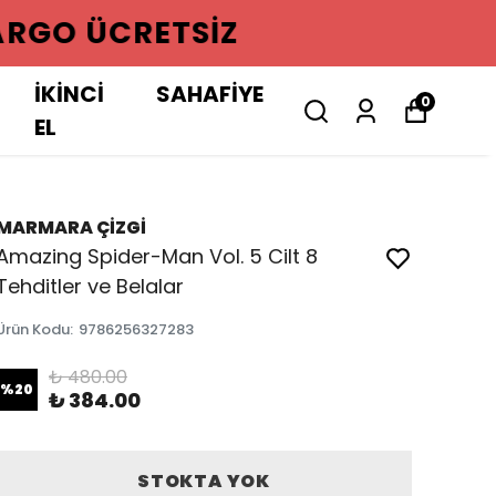
GO ÜCRETSIZ
İKİNCİ
SAHAFİYE
0
EL
MARMARA ÇİZGİ
Amazing Spider-Man Vol. 5 Cilt 8
Tehditler ve Belalar
Ürün Kodu
:
9786256327283
₺ 480.00
%
20
₺ 384.00
STOKTA YOK