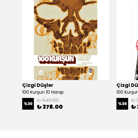
Çizgi Düşler
Çizgi Dü
100 Kurşun 10 Harap
100 Kurşun 
₺ 540.00
₺ 
%
30
%
30
₺ 378.00
₺ 