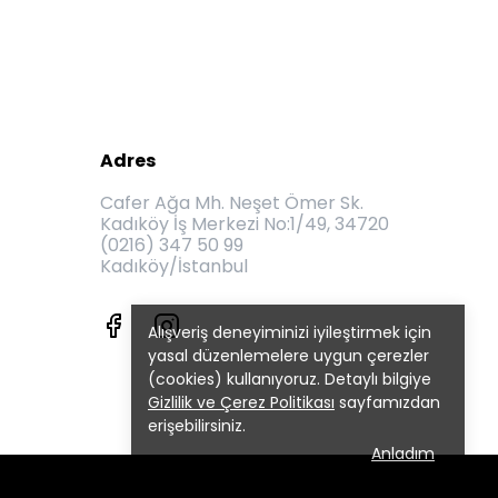
Adres
Cafer Ağa Mh. Neşet Ömer Sk.
Kadıköy İş Merkezi No:1/49, 34720
(0216) 347 50 99
Kadıköy/İstanbul
Alışveriş deneyiminizi iyileştirmek için
yasal düzenlemelere uygun çerezler
(cookies) kullanıyoruz. Detaylı bilgiye
Gizlilik ve Çerez Politikası
sayfamızdan
erişebilirsiniz.
Anladım