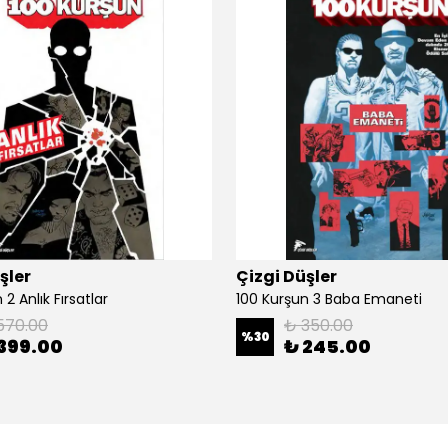
şler
Çizgi Düşler
2 Anlık Fırsatlar
100 Kurşun 3 Baba Emaneti
570.00
₺ 350.00
%
30
399.00
₺ 245.00