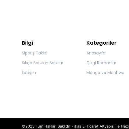
Bilgi
Kategoriler
Sipariş Takibi
Anasayfa
Sıkça Sorulan Sorular
Çizgi Romanlar
İletişim
Manga ve Manhwa
©2023 Tüm Hakları Saklıdır - ikas E-Ticaret
Altyapısı ile Hazı