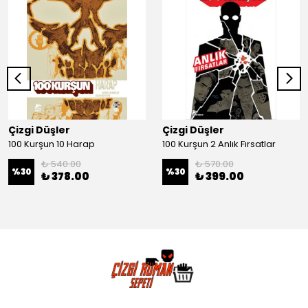
Çizgi Düşler
Çizgi Düşler
100 Kurşun 10 Harap
100 Kurşun 2 Anlık Fırsatlar
₺ 540.00
₺ 570.00
%
30
%
30
₺ 378.00
₺ 399.00