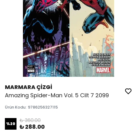
MARMARA ÇİZGİ
Amazing Spider-Man Vol. 5 Cilt 7 2099
Ürün Kodu
:
9786256327115
₺ 360.00
%
20
₺ 288.00